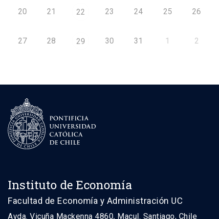
20
21
23
24
25
26
22
27
28
30
31
1
2
29
Instituto de Economía
Facultad de Economía y Administración UC
Avda. Vicuña Mackenna 4860, Macul. Santiago, Chile