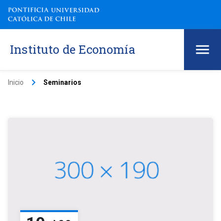
Instituto de Economía
keyboard_arrow_right
Inicio
Seminarios