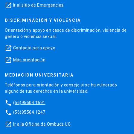
launch
Ir al sitio de Emergencias
DISCRIMINACIÓN Y VIOLENCIA
Orientación y apoyo en casos de discriminación, violencia de
género o violencia sexual.
launch
Contacto para apoyo
launch
Más orientación
MEDIACIÓN UNIVERSITARIA
Teléfonos para orientación y consejo si se ha vulnerado
alguno de tus derechos en la universidad.
phone
(56)95504 1691
phone
(56)95504 1247
launch
Ir a la Oficina de Ombuds UC