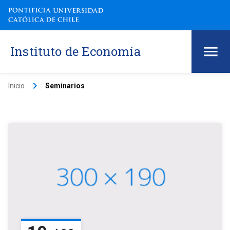
Instituto de Economía
keyboard_arrow_right
Inicio
Seminarios