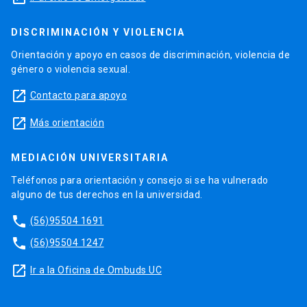
DISCRIMINACIÓN Y VIOLENCIA
Orientación y apoyo en casos de discriminación, violencia de
género o violencia sexual.
launch
Contacto para apoyo
launch
Más orientación
MEDIACIÓN UNIVERSITARIA
Teléfonos para orientación y consejo si se ha vulnerado
alguno de tus derechos en la universidad.
phone
(56)95504 1691
phone
(56)95504 1247
launch
Ir a la Oficina de Ombuds UC