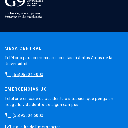
MESA CENTRAL
Teléfono para comunicarse con las distintas áreas de la
Universidad.
phone
(56)95504 4000
EMERGENCIAS UC
Teléfono en caso de accidente o situación que ponga en
riesgo tu vida dentro de algún campus.
phone
(56)95504 5000
launch
Ir al sitio de Emergencias