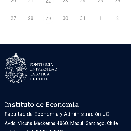
20
21
23
24
25
26
22
27
28
30
31
1
2
29
Instituto de Economía
Facultad de Economía y Administración UC
Avda. Vicuña Mackenna 4860, Macul. Santiago, Chile