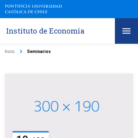
Instituto de Economía
keyboard_arrow_right
Inicio
Seminarios