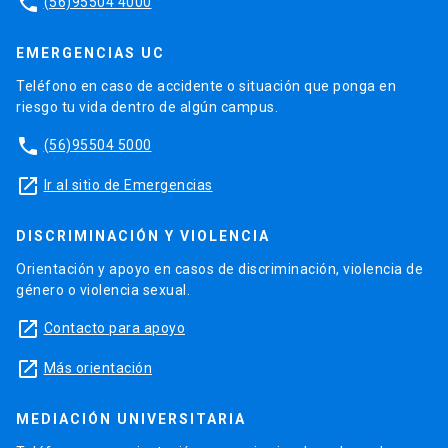
phone
(56)95504 4000
EMERGENCIAS UC
Teléfono en caso de accidente o situación que ponga en
riesgo tu vida dentro de algún campus.
phone
(56)95504 5000
launch
Ir al sitio de Emergencias
DISCRIMINACIÓN Y VIOLENCIA
Orientación y apoyo en casos de discriminación, violencia de
género o violencia sexual.
launch
Contacto para apoyo
launch
Más orientación
MEDIACIÓN UNIVERSITARIA