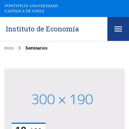
Instituto de Economía
keyboard_arrow_right
Inicio
Seminarios