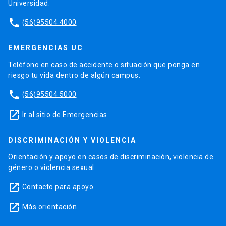
Universidad.
phone
(56)95504 4000
EMERGENCIAS UC
Teléfono en caso de accidente o situación que ponga en
riesgo tu vida dentro de algún campus.
phone
(56)95504 5000
launch
Ir al sitio de Emergencias
DISCRIMINACIÓN Y VIOLENCIA
Orientación y apoyo en casos de discriminación, violencia de
género o violencia sexual.
launch
Contacto para apoyo
launch
Más orientación