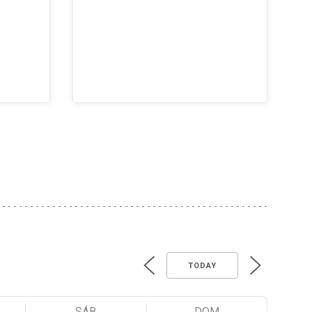
TODAY
SÁB
DOM