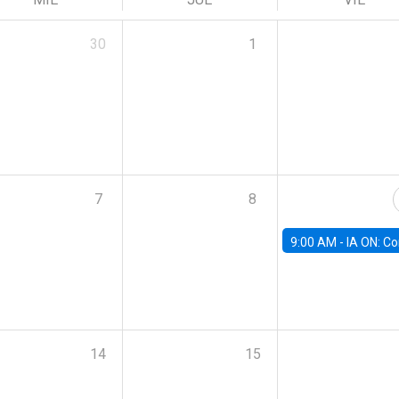
30
1
7
8
9:00 AM -
IA ON: Conocimiento y Negocios en Modo Fu
14
15