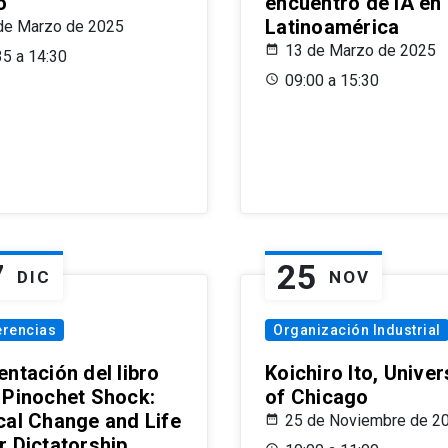
o
encuentro de IA en
Latinoamérica
de Marzo de 2025
13 de Marzo de 2025
35 a 14:30
09:00 a 15:30
7
25
DIC
NOV
erencias
Organización Industrial
ntación del libro
Koichiro Ito, Univer
 Pinochet Shock:
of Chicago
cal Change and Life
25 de Noviembre de 2
r Dictatorship