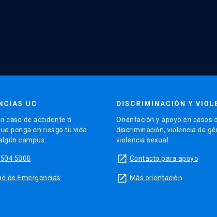
NCIAS UC
DISCRIMINACIÓN Y VIOL
n caso de accidente o
Orientación y apoyo en casos 
que ponga en riesgo tu vida
discriminación, violencia de g
 algún campus.
violencia sexual.
launch
5504 5000
Contacto para apoyo
launch
sitio de Emergencias
Más orientación