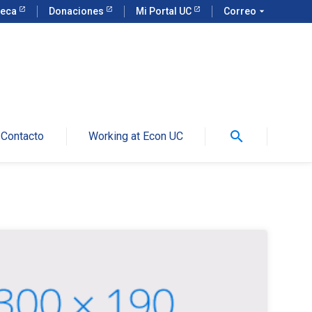
teca
Donaciones
Mi Portal UC
Correo
arrow_drop_down
search
Contacto
Working at Econ UC