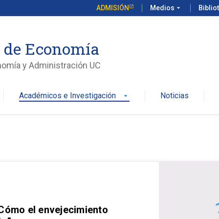
ADMISIÓN
Medios
arrow_drop_down
Biblio
o de Economía
nomía y Administración UC
Académicos e Investigación
Noticias
arrow_drop_down
 Cómo el envejecimiento