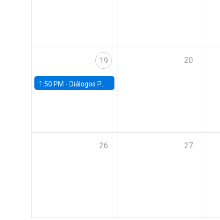
20
19
1:50 PM -
Diálogos Públicos EG+ FACEA | Con Rodrigo Valdés
26
27