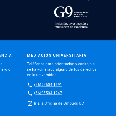
ENCIA
MEDIACIÓN UNIVERSITARIA
de
Teléfonos para orientación y consejo si
énero o
se ha vulnerado alguno de tus derechos
en la universidad.
phone
(56)95504 1691
phone
(56)95504 1247
launch
Ir a la Oficina de Ombuds UC