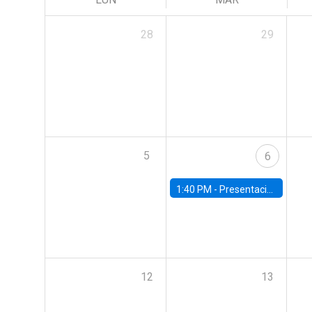
28
29
5
6
1:40 PM -
Presentación capítulos del World Economic Outlook del Fondo Monetario Internacional (FMI)
12
13