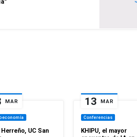
ia”
8
13
MAR
MAR
oeconomía
Conferencias
 Herreño, UC San
KHIPU, el mayor