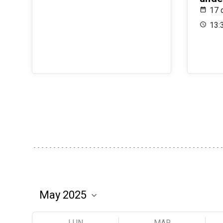
17 
13:
LUN
MAR