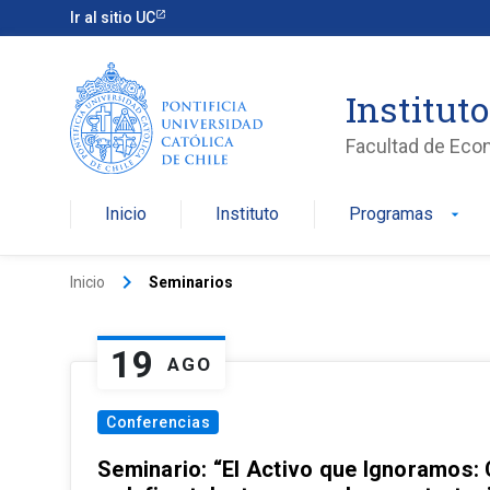
Ir al sitio UC
Institut
Facultad de Eco
Inicio
Instituto
Programas
arrow_drop_down
keyboard_arrow_right
Inicio
Seminarios
19
AGO
Conferencias
Seminario: “El Activo que Ignoramos: