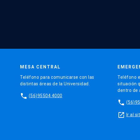
MESA CENTRAL
EMERGE
Teléfono para comunicarse con las
Teléfono e
distintas áreas de la Universidad.
situación 
dentro de
phone
(56)95504 4000
phone
(56)9
launch
Ir al 