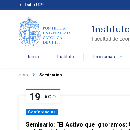
Ir al sitio UC
Institut
Facultad de Eco
Inicio
Instituto
Programas
arrow_drop_down
keyboard_arrow_right
Inicio
Seminarios
19
AGO
Conferencias
Seminario: “El Activo que Ignoramos: