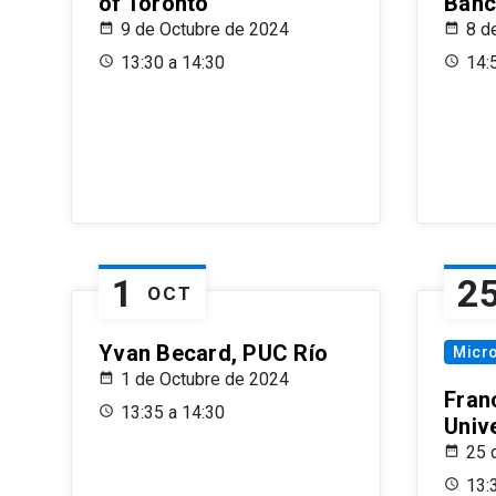
of Toronto
Banc
9 de Octubre de 2024
8 d
13:30 a 14:30
14:
1
2
OCT
Yvan Becard, PUC Río
Micr
1 de Octubre de 2024
Fran
13:35 a 14:30
Univ
25 
13: