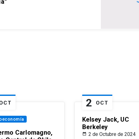
ia”
2
OCT
OCT
Kelsey Jack, UC
oeconomía
Berkeley
lermo Carlomagno,
2 de Octubre de 2024