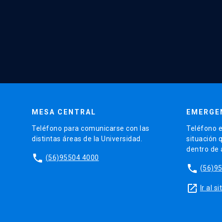
MESA CENTRAL
EMERGE
Teléfono para comunicarse con las
Teléfono e
distintas áreas de la Universidad.
situación 
dentro de
phone
(56)95504 4000
phone
(56)9
launch
Ir al 