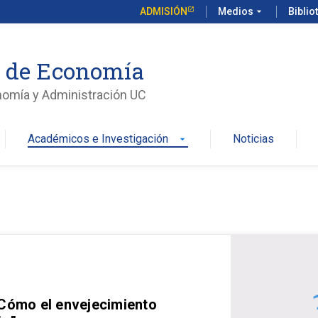
ADMISIÓN
Medios
arrow_drop_down
Biblio
o de Economía
nomía y Administración UC
Académicos e Investigación
Noticias
arrow_drop_down
 Cómo el envejecimiento