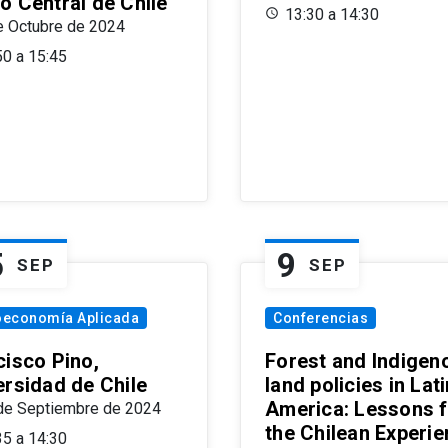
o Central de Chile
13:30 a 14:30
e Octubre de 2024
50 a 15:45
5
9
SEP
SEP
oeconomía Aplicada
Conferencias
cisco Pino,
Forest and Indigen
ersidad de Chile
land policies in Lati
America: Lessons 
de Septiembre de 2024
the Chilean Experi
35 a 14:30