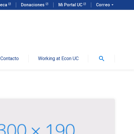
teca
Donaciones
Mi Portal UC
Correo
arrow_drop_down
search
Contacto
Working at Econ UC