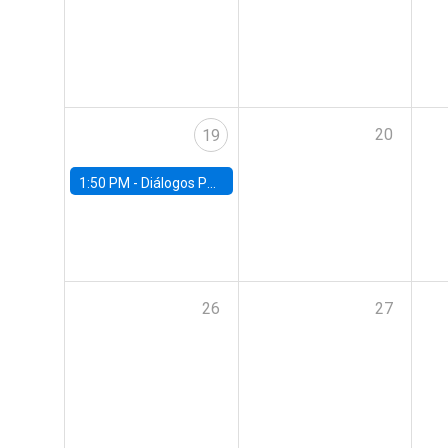
20
19
1:50 PM -
Diálogos Públicos EG+ FACEA | Con Rodrigo Valdés
26
27