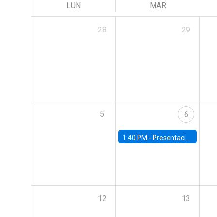
LUN
MAR
28
29
5
6
1:40 PM -
Presentación capítulos del World Economic Outlook del Fondo Monetario Internacional (FMI)
12
13