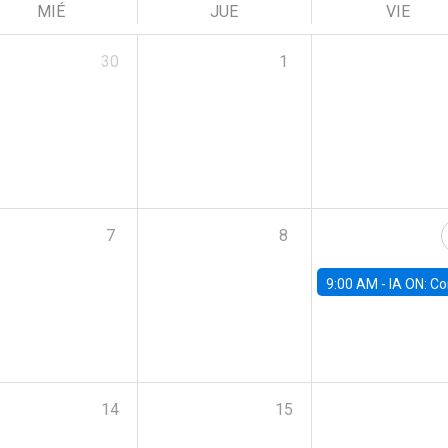
MIÉ
JUE
VIE
30
1
7
8
9:00 AM -
IA ON: Conocimiento y Negocios en Modo Fu
14
15