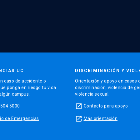
NCIAS UC
DISCRIMINACIÓN Y VIOL
n caso de accidente o
Orientación y apoyo en casos 
que ponga en riesgo tu vida
discriminación, violencia de g
 algún campus.
violencia sexual.
launch
5504 5000
Contacto para apoyo
launch
sitio de Emergencias
Más orientación