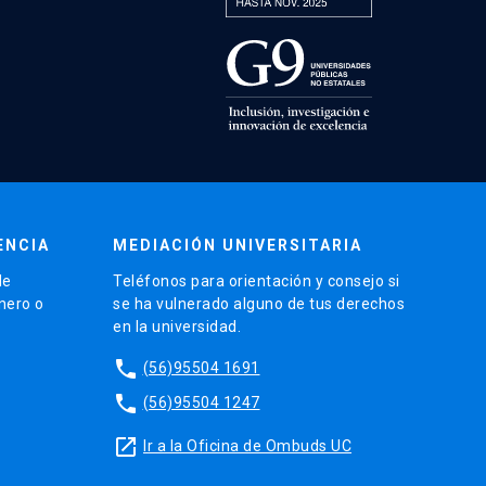
ENCIA
MEDIACIÓN UNIVERSITARIA
de
Teléfonos para orientación y consejo si
énero o
se ha vulnerado alguno de tus derechos
en la universidad.
phone
(56)95504 1691
phone
(56)95504 1247
launch
Ir a la Oficina de Ombuds UC