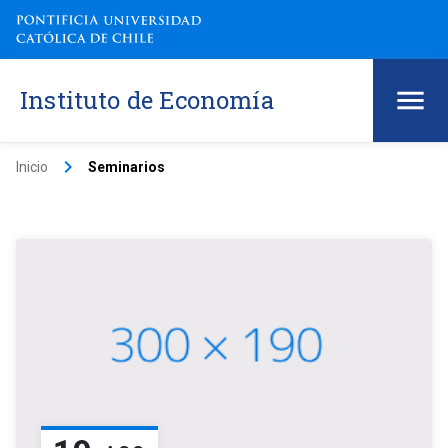
Instituto de Economía
keyboard_arrow_right
Inicio
Seminarios