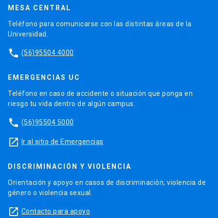
MESA CENTRAL
Teléfono para comunicarse con las distintas áreas de la
Universidad.
phone
(56)95504 4000
EMERGENCIAS UC
Teléfono en caso de accidente o situación que ponga en
riesgo tu vida dentro de algún campus.
phone
(56)95504 5000
launch
Ir al sitio de Emergencias
DISCRIMINACIÓN Y VIOLENCIA
Orientación y apoyo en casos de discriminación, violencia de
género o violencia sexual.
launch
Contacto para apoyo