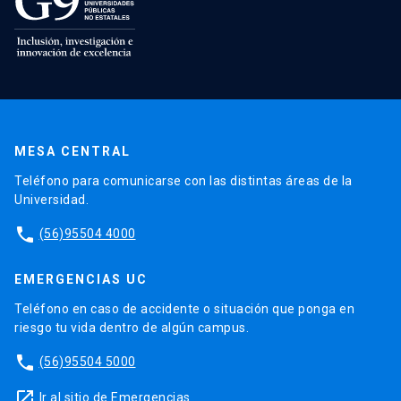
MESA CENTRAL
Teléfono para comunicarse con las distintas áreas de la
Universidad.
phone
(56)95504 4000
EMERGENCIAS UC
Teléfono en caso de accidente o situación que ponga en
riesgo tu vida dentro de algún campus.
phone
(56)95504 5000
launch
Ir al sitio de Emergencias