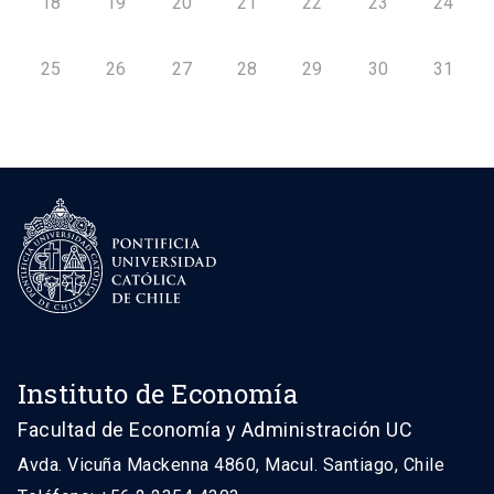
18
19
20
21
22
23
24
25
26
27
28
29
30
31
Instituto de Economía
Facultad de Economía y Administración UC
Avda. Vicuña Mackenna 4860, Macul. Santiago, Chile