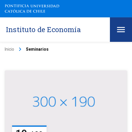
Instituto de Economía
keyboard_arrow_right
Inicio
Seminarios