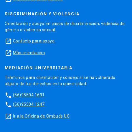
DISCRIMINACIÓN Y VIOLENCIA
Orientación y apoyo en casos de discriminación, violencia de
género o violencia sexual.
launch
Contacto para apoyo
launch
Más orientación
MEDIACIÓN UNIVERSITARIA
Teléfonos para orientación y consejo si se ha vulnerado
alguno de tus derechos en la universidad.
phone
(56)95504 1691
phone
(56)95504 1247
launch
Ir a la Oficina de Ombuds UC