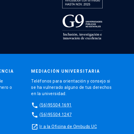
ENCIA
MEDIACIÓN UNIVERSITARIA
de
Teléfonos para orientación y consejo si
énero o
se ha vulnerado alguno de tus derechos
en la universidad.
phone
(56)95504 1691
phone
(56)95504 1247
launch
Ir a la Oficina de Ombuds UC