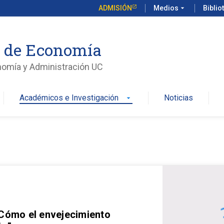
ADMISIÓN
Medios
arrow_drop_down
Biblio
o de Economía
nomía y Administración UC
Académicos e Investigación
Noticias
arrow_drop_down
 Cómo el envejecimiento