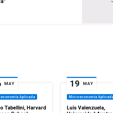
ia”
6
19
MAY
MAY
oeconomía Aplicada
Microeconomía Aplicad
o Tabellini, Harvard
Luis Valenzuela,