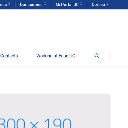
teca
Donaciones
Mi Portal UC
Correo
arrow_drop_down
search
Contacto
Working at Econ UC