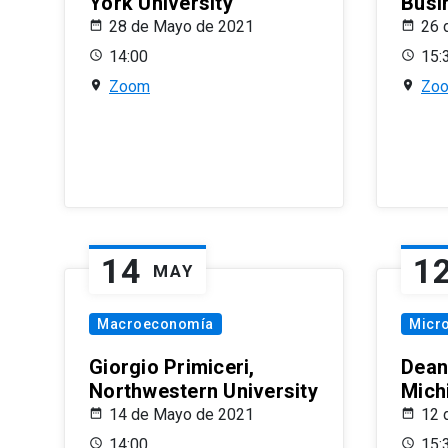
York University
Busi
28 de Mayo de 2021
26 
14:00
15:
Zoom
Zo
14
1
MAY
Macroeconomía
Micr
Giorgio Primiceri,
Dean
Northwestern University
Mich
14 de Mayo de 2021
12 
14:00
15: