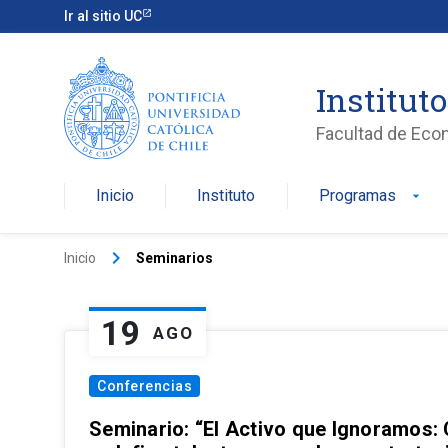
Ir al sitio UC
Institut
Facultad de Eco
Inicio
Instituto
Programas
arrow_drop_down
keyboard_arrow_right
Inicio
Seminarios
19
AGO
Conferencias
Seminario: “El Activo que Ignoramos: