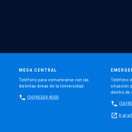
MESA CENTRAL
EMERGE
Teléfono para comunicarse con las
Teléfono e
distintas áreas de la Universidad.
situación 
dentro de
phone
(56)95504 4000
phone
(56)9
launch
Ir al 