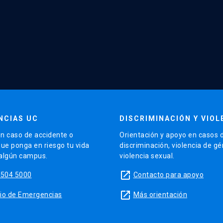
NCIAS UC
DISCRIMINACIÓN Y VIOL
n caso de accidente o
Orientación y apoyo en casos 
que ponga en riesgo tu vida
discriminación, violencia de g
 algún campus.
violencia sexual.
launch
5504 5000
Contacto para apoyo
launch
sitio de Emergencias
Más orientación