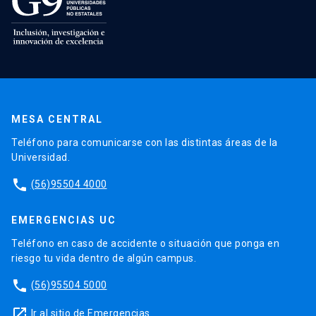
MESA CENTRAL
Teléfono para comunicarse con las distintas áreas de la
Universidad.
phone
(56)95504 4000
EMERGENCIAS UC
Teléfono en caso de accidente o situación que ponga en
riesgo tu vida dentro de algún campus.
phone
(56)95504 5000
launch
Ir al sitio de Emergencias