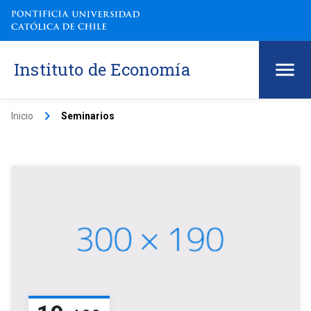
Instituto de Economía
keyboard_arrow_right
Inicio
Seminarios