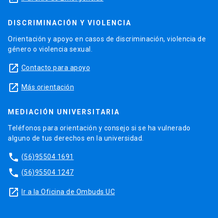
DISCRIMINACIÓN Y VIOLENCIA
Orientación y apoyo en casos de discriminación, violencia de
género o violencia sexual.
launch
Contacto para apoyo
launch
Más orientación
MEDIACIÓN UNIVERSITARIA
Teléfonos para orientación y consejo si se ha vulnerado
alguno de tus derechos en la universidad.
phone
(56)95504 1691
phone
(56)95504 1247
launch
Ir a la Oficina de Ombuds UC