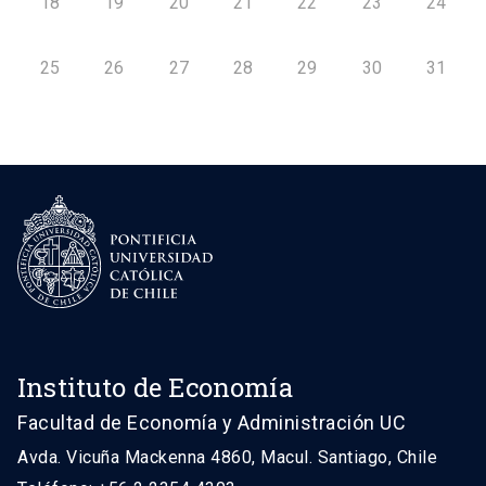
18
19
20
21
22
23
24
25
26
27
28
29
30
31
Instituto de Economía
Facultad de Economía y Administración UC
Avda. Vicuña Mackenna 4860, Macul. Santiago, Chile