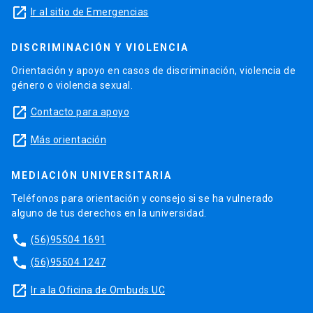
launch
Ir al sitio de Emergencias
DISCRIMINACIÓN Y VIOLENCIA
Orientación y apoyo en casos de discriminación, violencia de
género o violencia sexual.
launch
Contacto para apoyo
launch
Más orientación
MEDIACIÓN UNIVERSITARIA
Teléfonos para orientación y consejo si se ha vulnerado
alguno de tus derechos en la universidad.
phone
(56)95504 1691
phone
(56)95504 1247
launch
Ir a la Oficina de Ombuds UC