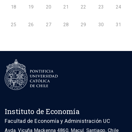
18
19
20
21
22
23
24
25
26
27
28
29
30
31
Instituto de Economía
Facultad de Economía y Administración UC
Avda. Vicuña Mackenna 4860, Macul. Santiago, Chile