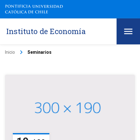
Instituto de Economía
keyboard_arrow_right
Inicio
Seminarios