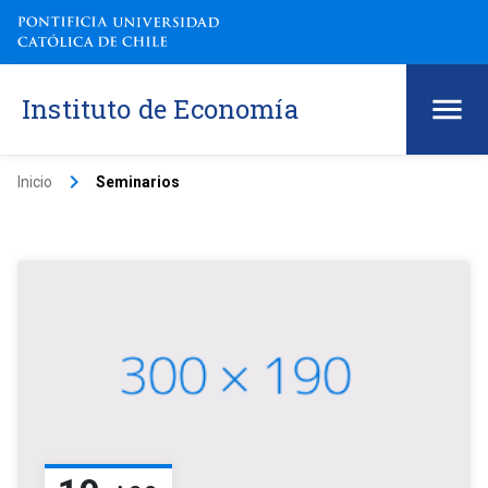
Instituto de Economía
keyboard_arrow_right
Inicio
Seminarios