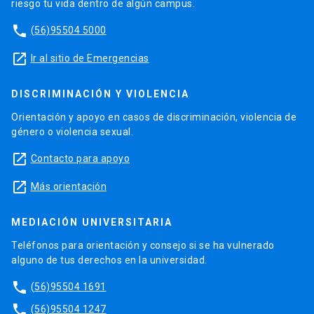
riesgo tu vida dentro de algún campus.
phone
(56)95504 5000
launch
Ir al sitio de Emergencias
DISCRIMINACIÓN Y VIOLENCIA
Orientación y apoyo en casos de discriminación, violencia de
género o violencia sexual.
launch
Contacto para apoyo
launch
Más orientación
MEDIACIÓN UNIVERSITARIA
Teléfonos para orientación y consejo si se ha vulnerado
alguno de tus derechos en la universidad.
phone
(56)95504 1691
phone
(56)95504 1247