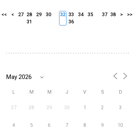
<<
<
27
28
29
30
32
33
34
35
37
38
>
>>
31
36
L
M
M
J
V
S
D
27
28
29
30
1
2
3
4
5
6
7
8
9
10