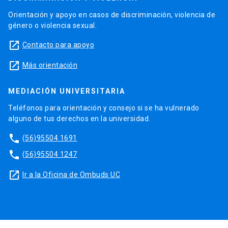
Orientación y apoyo en casos de discriminación, violencia de
género o violencia sexual.
launch
Contacto para apoyo
launch
Más orientación
MEDIACIÓN UNIVERSITARIA
Teléfonos para orientación y consejo si se ha vulnerado
alguno de tus derechos en la universidad.
phone
(56)95504 1691
phone
(56)95504 1247
launch
Ir a la Oficina de Ombuds UC