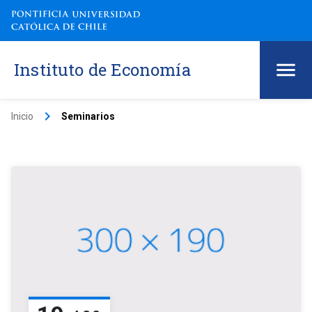
Instituto de Economía
keyboard_arrow_right
Inicio
Seminarios