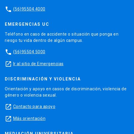
phone
(56)95504 4000
EMERGENCIAS UC
Teléfono en caso de accidente o situación que ponga en
riesgo tu vida dentro de algún campus.
phone
(56)95504 5000
launch
Ir al sitio de Emergencias
DISCRIMINACIÓN Y VIOLENCIA
Orientación y apoyo en casos de discriminación, violencia de
género o violencia sexual.
launch
Contacto para apoyo
launch
Más orientación
MEDIACIÓN UNIVERSITARIA