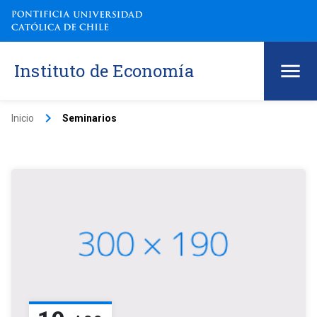
Instituto de Economía
keyboard_arrow_right
Inicio
Seminarios