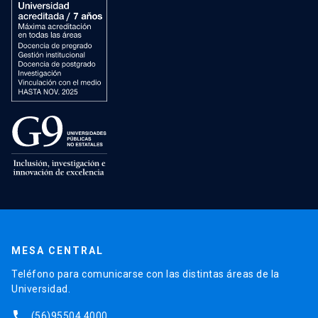
MESA CENTRAL
Teléfono para comunicarse con las distintas áreas de la
Universidad.
phone
(56)95504 4000