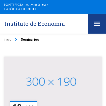
Instituto de Economía
keyboard_arrow_right
Inicio
Seminarios