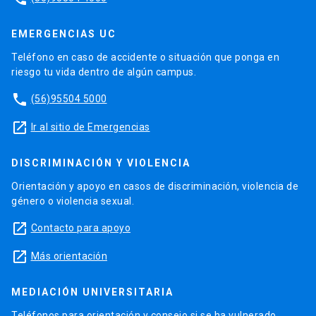
EMERGENCIAS UC
Teléfono en caso de accidente o situación que ponga en
riesgo tu vida dentro de algún campus.
phone
(56)95504 5000
launch
Ir al sitio de Emergencias
DISCRIMINACIÓN Y VIOLENCIA
Orientación y apoyo en casos de discriminación, violencia de
género o violencia sexual.
launch
Contacto para apoyo
launch
Más orientación
MEDIACIÓN UNIVERSITARIA
Teléfonos para orientación y consejo si se ha vulnerado