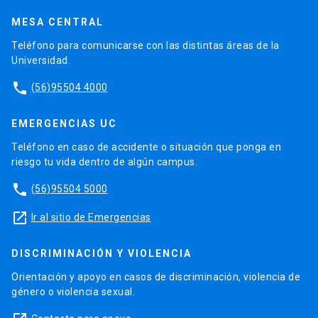
MESA CENTRAL
Teléfono para comunicarse con las distintas áreas de la
Universidad.
phone
(56)95504 4000
EMERGENCIAS UC
Teléfono en caso de accidente o situación que ponga en
riesgo tu vida dentro de algún campus.
phone
(56)95504 5000
launch
Ir al sitio de Emergencias
DISCRIMINACIÓN Y VIOLENCIA
Orientación y apoyo en casos de discriminación, violencia de
género o violencia sexual.