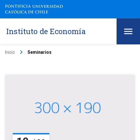
Instituto de Economía
keyboard_arrow_right
Inicio
Seminarios