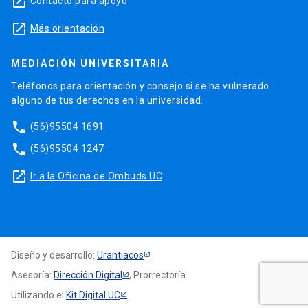
launch
Contacto para apoyo
launch
Más orientación
MEDIACIÓN UNIVERSITARIA
Teléfonos para orientación y consejo si se ha vulnerado
alguno de tus derechos en la universidad.
phone
(56)95504 1691
phone
(56)95504 1247
launch
Ir a la Oficina de Ombuds UC
Diseño y desarrollo:
Urantiacos
Asesoría:
Dirección Digital
, Prorrectoría
Utilizando el
Kit Digital UC