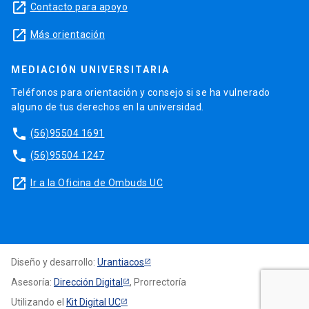
launch
Contacto para apoyo
launch
Más orientación
MEDIACIÓN UNIVERSITARIA
Teléfonos para orientación y consejo si se ha vulnerado
alguno de tus derechos en la universidad.
phone
(56)95504 1691
phone
(56)95504 1247
launch
Ir a la Oficina de Ombuds UC
Diseño y desarrollo:
Urantiacos
Asesoría:
Dirección Digital
, Prorrectoría
Utilizando el
Kit Digital UC