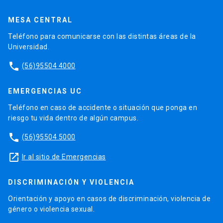
MESA CENTRAL
Teléfono para comunicarse con las distintas áreas de la
Universidad.
phone
(56)95504 4000
EMERGENCIAS UC
Teléfono en caso de accidente o situación que ponga en
riesgo tu vida dentro de algún campus.
phone
(56)95504 5000
launch
Ir al sitio de Emergencias
DISCRIMINACIÓN Y VIOLENCIA
Orientación y apoyo en casos de discriminación, violencia de
género o violencia sexual.