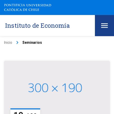
Instituto de Economía
keyboard_arrow_right
Inicio
Seminarios