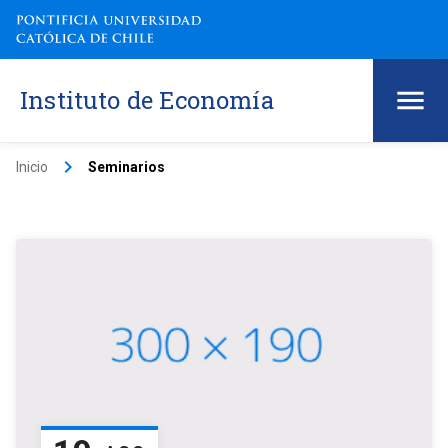
Instituto de Economía
keyboard_arrow_right
Inicio
Seminarios