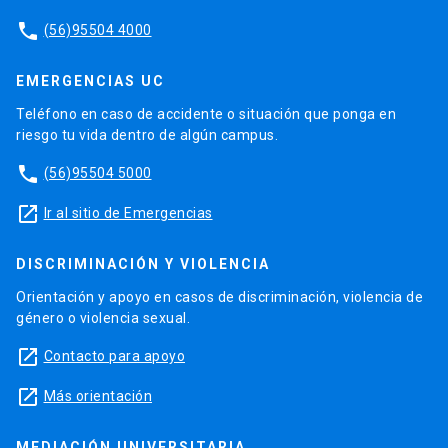
phone
(56)95504 4000
EMERGENCIAS UC
Teléfono en caso de accidente o situación que ponga en
riesgo tu vida dentro de algún campus.
phone
(56)95504 5000
launch
Ir al sitio de Emergencias
DISCRIMINACIÓN Y VIOLENCIA
Orientación y apoyo en casos de discriminación, violencia de
género o violencia sexual.
launch
Contacto para apoyo
launch
Más orientación
MEDIACIÓN UNIVERSITARIA