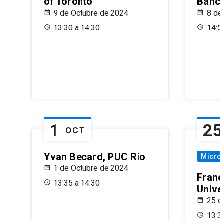
of Toronto
Banc
9 de Octubre de 2024
8 d
13:30 a 14:30
14:
1
2
OCT
Yvan Becard, PUC Río
Micr
1 de Octubre de 2024
Fran
13:35 a 14:30
Univ
25 
13: