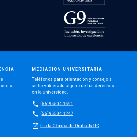
ENCIA
MEDIACIÓN UNIVERSITARIA
de
Teléfonos para orientación y consejo si
énero o
se ha vulnerado alguno de tus derechos
en la universidad.
phone
(56)95504 1691
phone
(56)95504 1247
launch
Ir a la Oficina de Ombuds UC