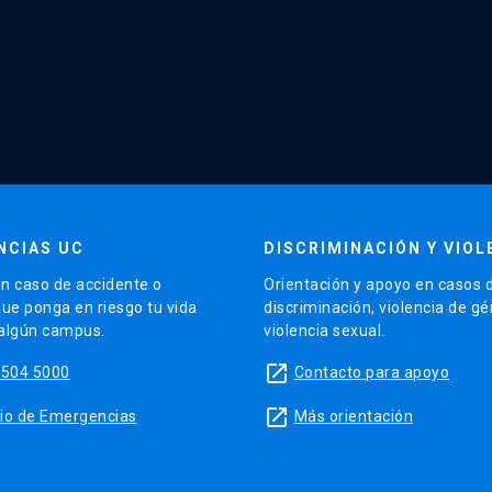
NCIAS UC
DISCRIMINACIÓN Y VIOL
n caso de accidente o
Orientación y apoyo en casos 
que ponga en riesgo tu vida
discriminación, violencia de g
 algún campus.
violencia sexual.
launch
5504 5000
Contacto para apoyo
launch
sitio de Emergencias
Más orientación