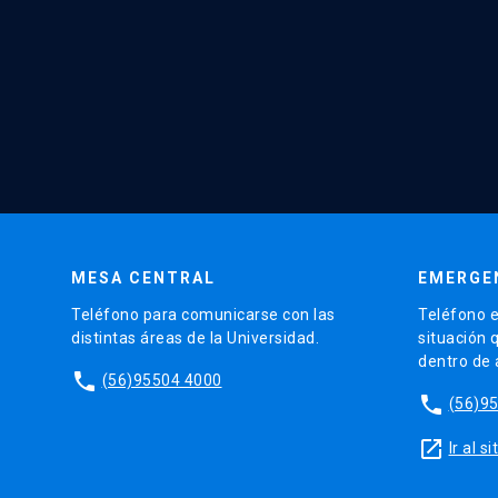
MESA CENTRAL
EMERGE
Teléfono para comunicarse con las
Teléfono e
distintas áreas de la Universidad.
situación 
dentro de
phone
(56)95504 4000
phone
(56)9
launch
Ir al 