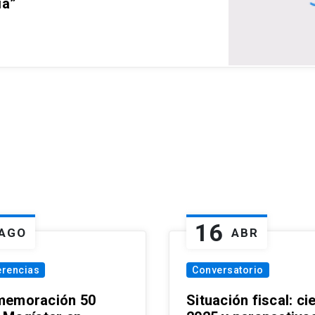
ia”
16
AGO
ABR
erencias
Conversatorio
emoración 50
Situación fiscal: ci