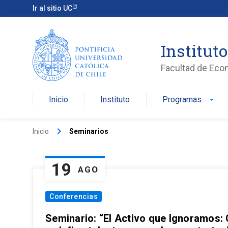
Ir al sitio UC
Institut
Facultad de Eco
Inicio
Instituto
Programas
arrow_drop_down
keyboard_arrow_right
Inicio
Seminarios
19
AGO
Conferencias
Seminario: “El Activo que Ignoramos: