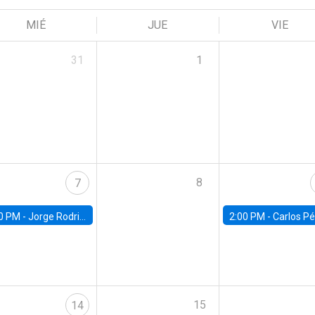
MIÉ
JUE
VIE
31
1
8
7
0 PM -
Jorge Rodriguez, Universidad de Los Andes
2:00 PM -
Carlos Pérez, Universidad Finis
15
14