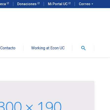
teca
Donaciones
Mi Portal UC
Correo
arrow_drop_down
search
Contacto
Working at Econ UC