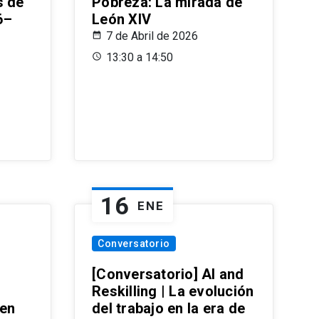
s de
Pobreza: La mirada de
6–
León XIV
7 de Abril de 2026
13:30 a 14:50
16
ENE
Conversatorio
[Conversatorio] AI and
Reskilling | La evolución
 en
del trabajo en la era de