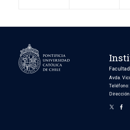
Inst
Facultad
Avda. Vic
Teléfono
Direcció