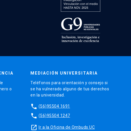
ENCIA
MEDIACIÓN UNIVERSITARIA
de
Teléfonos para orientación y consejo si
énero o
se ha vulnerado alguno de tus derechos
en la universidad.
phone
(56)95504 1691
phone
(56)95504 1247
launch
Ir a la Oficina de Ombuds UC