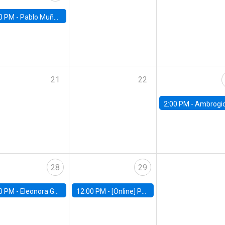
0 PM -
Pablo Muñoz, Universidad de Chile
21
22
2:00 PM -
Ambrogio Cesa-Bianchi, Bank of Eng
28
29
0 PM -
Eleonora Guarnieri, Exeter University
12:00 PM -
[Online] Pablo Slutzky, University of Maryland