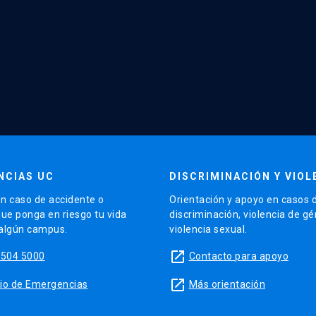
NCIAS UC
DISCRIMINACIÓN Y VIOL
n caso de accidente o
Orientación y apoyo en casos 
que ponga en riesgo tu vida
discriminación, violencia de g
 algún campus.
violencia sexual.
launch
5504 5000
Contacto para apoyo
launch
sitio de Emergencias
Más orientación