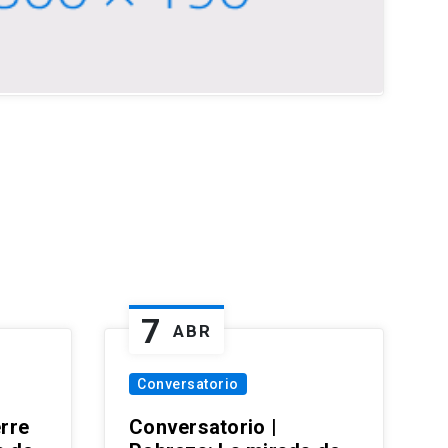
7
ABR
Conversatorio
erre
Conversatorio |