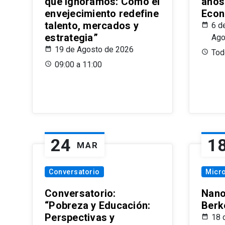
que Ignoramos: Cómo el
años
envejecimiento redefine
Econ
talento, mercados y
6 d
estrategia”
Ago
19 de Agosto de 2026
Todo
09:00 a 11:00
24
1
MAR
Conversatorio
Micr
Conversatorio:
Nano
“Pobreza y Educación:
Berk
Perspectivas y
18 