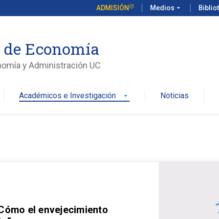
ADMISIÓN
Medios
arrow_drop_down
Biblio
o de Economía
nomía y Administración UC
Académicos e Investigación
Noticias
arrow_drop_down
 Cómo el envejecimiento