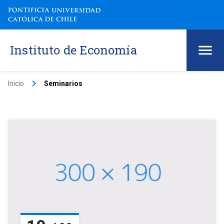
Instituto de Economía
keyboard_arrow_right
Inicio
Seminarios