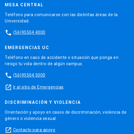
MESA CENTRAL
Teléfono para comunicarse con las distintas áreas de la
Universidad.
phone
(56)95504 4000
EMERGENCIAS UC
Teléfono en caso de accidente o situación que ponga en
riesgo tu vida dentro de algún campus.
phone
(56)95504 5000
launch
Ir al sitio de Emergencias
DISCRIMINACIÓN Y VIOLENCIA
Orientación y apoyo en casos de discriminación, violencia de
género o violencia sexual.
launch
Contacto para apoyo