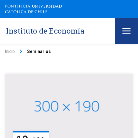
Instituto de Economía
keyboard_arrow_right
Inicio
Seminarios