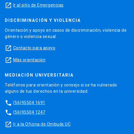
launch
Ir al sitio de Emergencias
DISCRIMINACIÓN Y VIOLENCIA
Orientación y apoyo en casos de discriminación, violencia de
género o violencia sexual.
launch
Contacto para apoyo
launch
Más orientación
MEDIACIÓN UNIVERSITARIA
Teléfonos para orientación y consejo si se ha vulnerado
alguno de tus derechos en la universidad.
phone
(56)95504 1691
phone
(56)95504 1247
launch
Ir a la Oficina de Ombuds UC