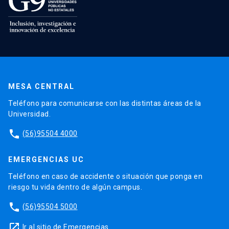
MESA CENTRAL
Teléfono para comunicarse con las distintas áreas de la
Universidad.
phone
(56)95504 4000
EMERGENCIAS UC
Teléfono en caso de accidente o situación que ponga en
riesgo tu vida dentro de algún campus.
phone
(56)95504 5000
launch
Ir al sitio de Emergencias