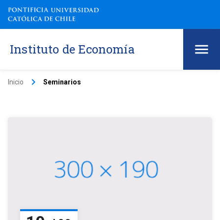
Instituto de Economía
keyboard_arrow_right
Inicio
Seminarios