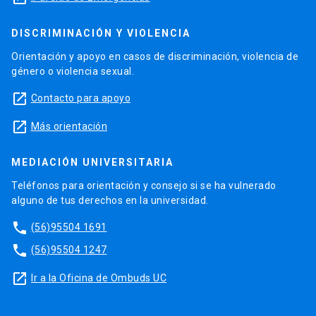
DISCRIMINACIÓN Y VIOLENCIA
Orientación y apoyo en casos de discriminación, violencia de
género o violencia sexual.
launch
Contacto para apoyo
launch
Más orientación
MEDIACIÓN UNIVERSITARIA
Teléfonos para orientación y consejo si se ha vulnerado
alguno de tus derechos en la universidad.
phone
(56)95504 1691
phone
(56)95504 1247
launch
Ir a la Oficina de Ombuds UC