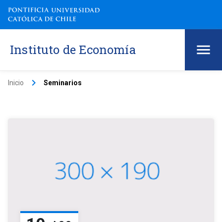
Instituto de Economía
keyboard_arrow_right
Inicio
Seminarios