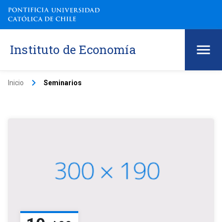
Instituto de Economía
keyboard_arrow_right
Inicio
Seminarios