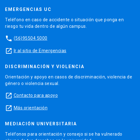
EMERGENCIAS UC
Teléfono en caso de accidente o situación que ponga en
riesgo tu vida dentro de algún campus.
phone
(56)95504 5000
launch
Ir al sitio de Emergencias
DISCRIMINACIÓN Y VIOLENCIA
Orientación y apoyo en casos de discriminación, violencia de
género o violencia sexual.
launch
Contacto para apoyo
launch
Más orientación
MEDIACIÓN UNIVERSITARIA
Teléfonos para orientación y consejo si se ha vulnerado