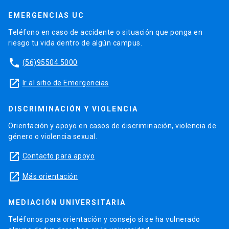
EMERGENCIAS UC
Teléfono en caso de accidente o situación que ponga en
riesgo tu vida dentro de algún campus.
phone
(56)95504 5000
launch
Ir al sitio de Emergencias
DISCRIMINACIÓN Y VIOLENCIA
Orientación y apoyo en casos de discriminación, violencia de
género o violencia sexual.
launch
Contacto para apoyo
launch
Más orientación
MEDIACIÓN UNIVERSITARIA
Teléfonos para orientación y consejo si se ha vulnerado