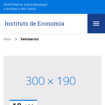
Instituto de Economía
keyboard_arrow_right
Inicio
Seminarios