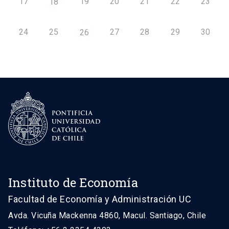
17
19
20
21
22
23
18
24
25
27
28
29
30
26
Instituto de Economía
Facultad de Economía y Administración UC
Avda. Vicuña Mackenna 4860, Macul. Santiago, Chile