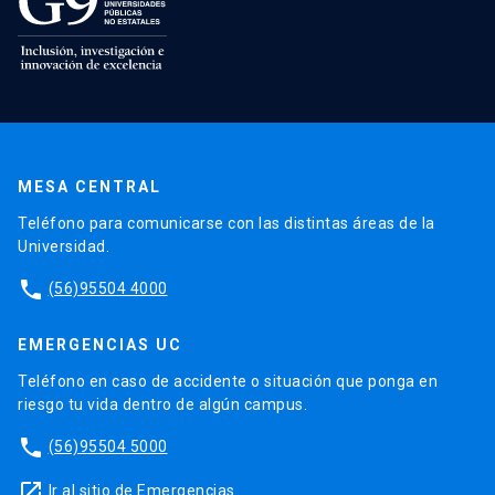
MESA CENTRAL
Teléfono para comunicarse con las distintas áreas de la
Universidad.
phone
(56)95504 4000
EMERGENCIAS UC
Teléfono en caso de accidente o situación que ponga en
riesgo tu vida dentro de algún campus.
phone
(56)95504 5000
launch
Ir al sitio de Emergencias