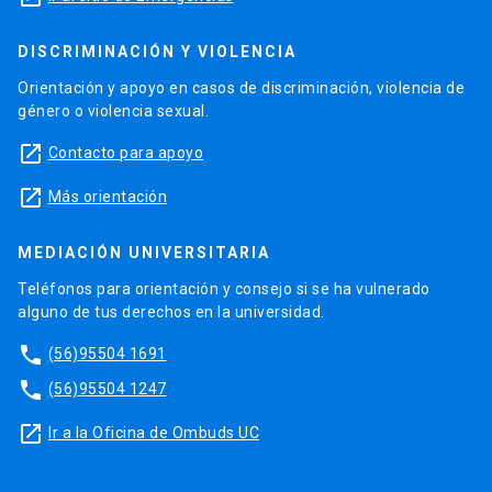
DISCRIMINACIÓN Y VIOLENCIA
Orientación y apoyo en casos de discriminación, violencia de
género o violencia sexual.
launch
Contacto para apoyo
launch
Más orientación
MEDIACIÓN UNIVERSITARIA
Teléfonos para orientación y consejo si se ha vulnerado
alguno de tus derechos en la universidad.
phone
(56)95504 1691
phone
(56)95504 1247
launch
Ir a la Oficina de Ombuds UC