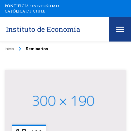
Instituto de Economía
keyboard_arrow_right
Inicio
Seminarios