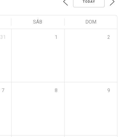
TODAY
SÁB
DOM
31
1
2
7
8
9