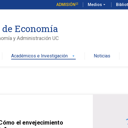
ADMISIÓN
Medios
arrow_drop_down
Biblio
o de Economía
nomía y Administración UC
Académicos e Investigación
Noticias
arrow_drop_down
 Cómo el envejecimiento