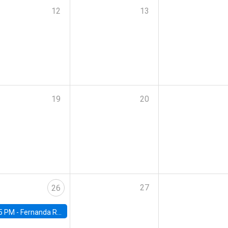
12
13
19
20
27
26
5 PM -
Fernanda Rojas Ampuero, University of Wisconsin-Madison