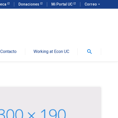
teca
Donaciones
Mi Portal UC
Correo
arrow_drop_down
search
Contacto
Working at Econ UC