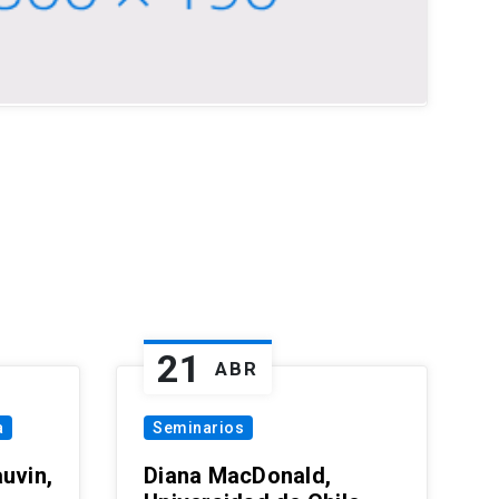
21
ABR
a
Seminarios
uvin,
Diana MacDonald,