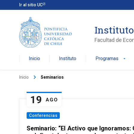
Ir al sitio UC
Institut
Facultad de Eco
Inicio
Instituto
Programas
arrow_drop_down
keyboard_arrow_right
Inicio
Seminarios
19
AGO
Conferencias
Seminario: “El Activo que Ignoramos: