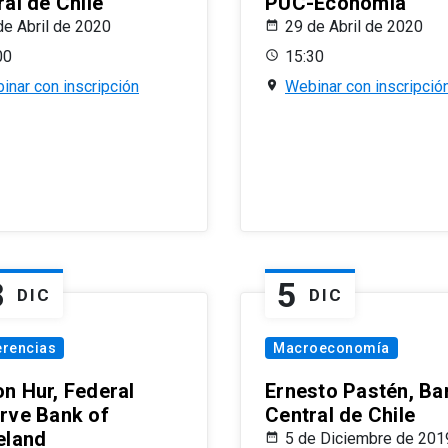
al de Chile
PUC-Economía
de Abril de 2020
29 de Abril de 2020
00
15:30
inar con inscripción
Webinar con inscripció
8
5
DIC
DIC
erencias
Macroeconomía
n Hur, Federal
Ernesto Pastén, Ba
rve Bank of
Central de Chile
eland
5 de Diciembre de 201