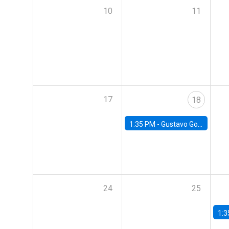
10
11
17
18
1:35 PM -
Gustavo González, Banco Central de Chile
24
25
1:3