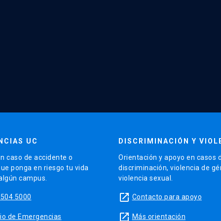
NCIAS UC
DISCRIMINACIÓN Y VIOL
n caso de accidente o
Orientación y apoyo en casos 
que ponga en riesgo tu vida
discriminación, violencia de g
 algún campus.
violencia sexual.
launch
5504 5000
Contacto para apoyo
launch
sitio de Emergencias
Más orientación