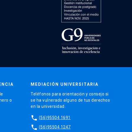
ENCIA
MEDIACIÓN UNIVERSITARIA
de
Teléfonos para orientación y consejo si
énero o
se ha vulnerado alguno de tus derechos
en la universidad.
phone
(56)95504 1691
phone
(56)95504 1247