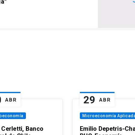
ia”
0
29
ABR
ABR
oeconomía
Microeconomía Aplicad
 Cerletti, Banco
Emilio Depetris-Cha