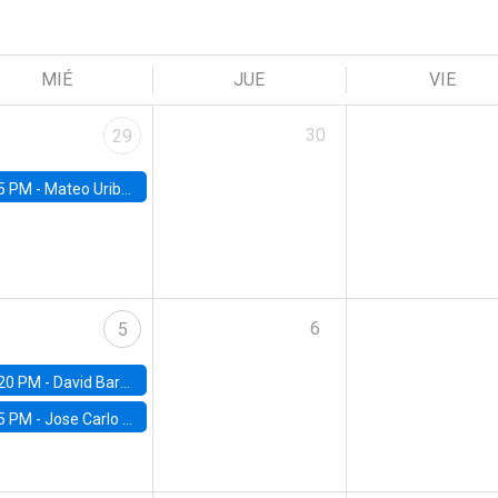
MIÉ
JUE
VIE
30
29
5 PM -
Mateo Uribe-Castro, Universidad de los Andes (Colombia)
6
5
20 PM -
David Bardey, Universidad de los Andes - CEDE
5 PM -
Jose Carlo Bermudez, UC (ME) & World Bank