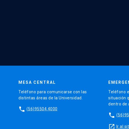
MESA CENTRAL
EMERGE
Teléfono para comunicarse con las
Teléfono e
distintas áreas de la Universidad.
situación 
dentro de
phone
(56)95504 4000
phone
(56)9
launch
Ir al 