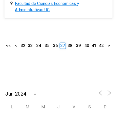
Facultad de Ciencias Económicas y
Administrativas UC
<<
<
32
33
34
35
36
37
38
39
40
41
42
>
L
M
M
J
V
S
D