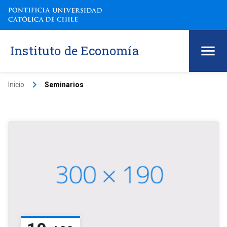
Instituto de Economía
keyboard_arrow_right
Inicio
Seminarios