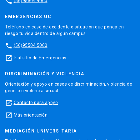
phone
(56)95504 4000
EMERGENCIAS UC
Teléfono en caso de accidente o situación que ponga en
riesgo tu vida dentro de algún campus.
phone
(56)95504 5000
launch
Ir al sitio de Emergencias
DISCRIMINACIÓN Y VIOLENCIA
Orientación y apoyo en casos de discriminación, violencia de
género o violencia sexual.
launch
Contacto para apoyo
launch
Más orientación
MEDIACIÓN UNIVERSITARIA