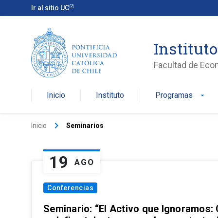
Ir al sitio UC
Institut
Facultad de Eco
Inicio
Instituto
Programas
arrow_drop_down
keyboard_arrow_right
Inicio
Seminarios
19
AGO
Conferencias
Seminario: “El Activo que Ignoramos: