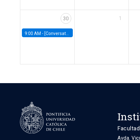
1
30
9:00 AM -
[Conversatorio] El futuro de Chile: Visiones para reactivar el crecimiento
Inst
Facultad
Avda. Vic