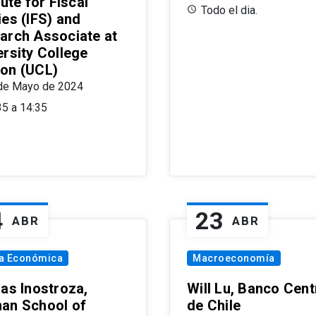
tute for Fiscal
Todo el dia.
ies (IFS) and
arch Associate at
ersity College
on (UCL)
de Mayo de 2024
35 a 14:35
4
23
ABR
ABR
ía Económica
Macroeconomía
las Inostroza,
Will Lu, Banco Cent
an School of
de Chile