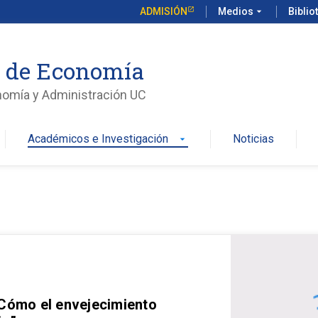
ADMISIÓN
Medios
arrow_drop_down
Biblio
o de Economía
nomía y Administración UC
Académicos e Investigación
Noticias
arrow_drop_down
 Cómo el envejecimiento