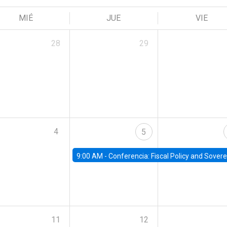
MIÉ
JUE
VIE
28
29
4
5
9:00 AM -
Conferencia: Fiscal Policy and Sovereign D
11
12