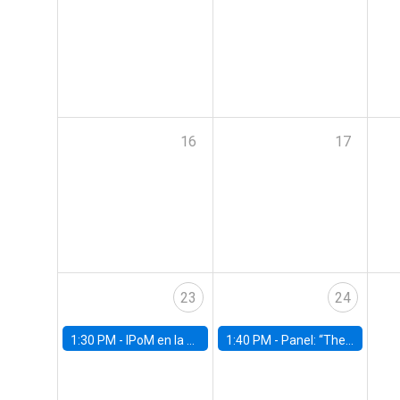
16
17
23
24
1:30 PM -
IPoM en la Facultad
1:40 PM -
Panel: “The Economic Burden of Mental Health in Children and Adolescents: Why Expanding Access Matters”