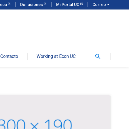
teca
Donaciones
Mi Portal UC
Correo
arrow_drop_down
search
Contacto
Working at Econ UC