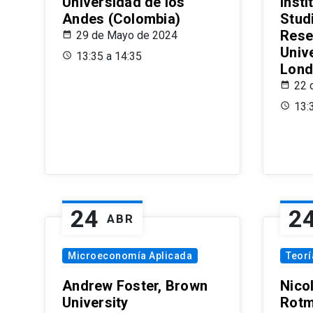
Universidad de los
Insti
Andes (Colombia)
Stud
Rese
29 de Mayo de 2024
Univ
13:35 a 14:35
Lond
22 
13:
24
2
ABR
Microeconomía Aplicada
Teor
Andrew Foster, Brown
Nico
University
Rotm