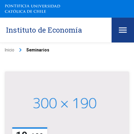
Instituto de Economía
keyboard_arrow_right
Inicio
Seminarios