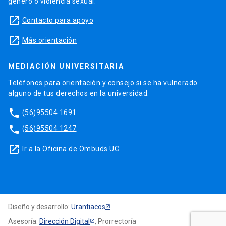
género o violencia sexual.
launch
Contacto para apoyo
launch
Más orientación
MEDIACIÓN UNIVERSITARIA
Teléfonos para orientación y consejo si se ha vulnerado
alguno de tus derechos en la universidad.
phone
(56)95504 1691
phone
(56)95504 1247
launch
Ir a la Oficina de Ombuds UC
Diseño y desarrollo:
Urantiacos
Asesoría:
Dirección Digital
, Prorrectoría