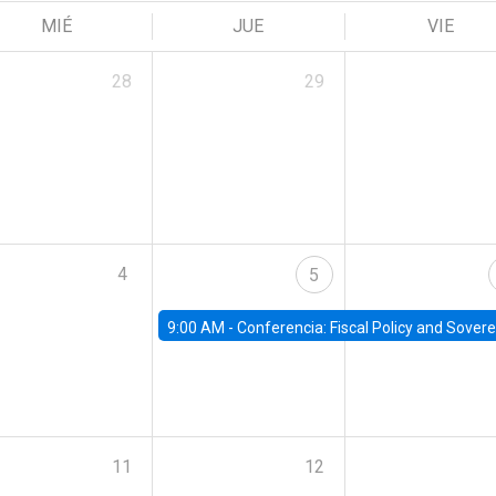
MIÉ
JUE
VIE
28
29
4
5
9:00 AM -
Conferencia: Fiscal Policy and Sovereign D
11
12