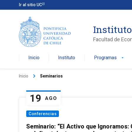
Ir al sitio UC
Institut
Facultad de Eco
Inicio
Instituto
Programas
arrow_drop_down
keyboard_arrow_right
Inicio
Seminarios
19
AGO
Conferencias
Seminario: “El Activo que Ignoramos: