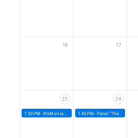
16
17
23
24
1:30 PM -
IPoM en la Facultad
1:40 PM -
Panel: “The Economic Burden of Mental Health in Children and Adolescents: Why Expanding Access Matters”