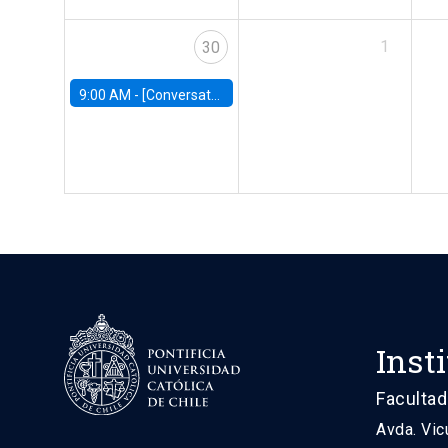
1
30
9:00 AM -
[Conversatorio] El futuro de Chile: Visiones para reactivar el crecimiento
Inst
Facultad
Avda. Vic