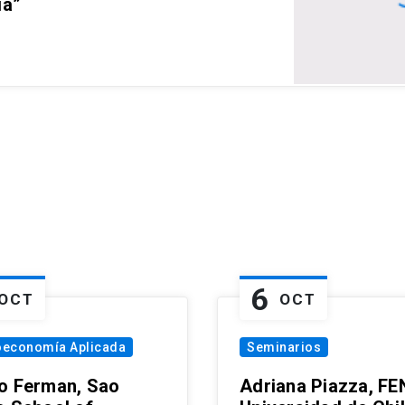
ia”
6
OCT
OCT
oeconomía Aplicada
Seminarios
o Ferman, Sao
Adriana Piazza, FE