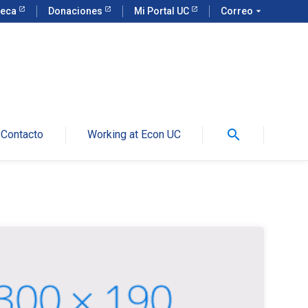
teca
Donaciones
Mi Portal UC
Correo
arrow_drop_down
search
Contacto
Working at Econ UC