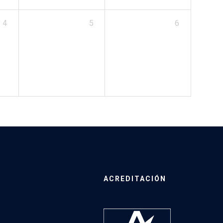
4
5
6
ACREDITACIÓN