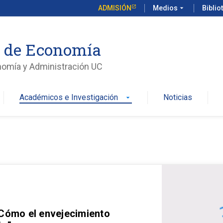
ADMISIÓN
Medios
arrow_drop_down
Biblio
o de Economía
nomía y Administración UC
Académicos e Investigación
Noticias
arrow_drop_down
 Cómo el envejecimiento