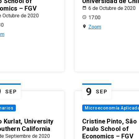
o School of
Universidad de Chi
omics – FGV
6 de Octubre de 2020
e Octubre de 2020
17:00
30
Zoom
om
9
9
SEP
SEP
narios
Microeconomía Aplicad
 Kurlat, University
Cristine Pinto, São
outhern California
Paulo School of
Economics – FGV
de Septiembre de 2020