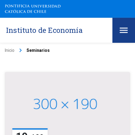
Instituto de Economía
keyboard_arrow_right
Inicio
Seminarios