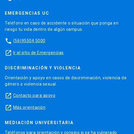
EMERGENCIAS UC
Teléfono en caso de accidente o situación que ponga en
riesgo tu vida dentro de algún campus.
phone
(56)95504 5000
launch
Ir al sitio de Emergencias
DISCRIMINACIÓN Y VIOLENCIA
Orientación y apoyo en casos de discriminación, violencia de
género o violencia sexual.
launch
Contacto para apoyo
launch
Más orientación
MEDIACIÓN UNIVERSITARIA
Teléfonos para orientación y consejo si se ha vulnerado