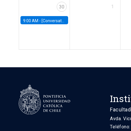
1
30
9:00 AM -
[Conversatorio] El futuro de Chile: Visiones para reactivar el crecimiento
Inst
Facultad
Avda. Vic
Teléfono