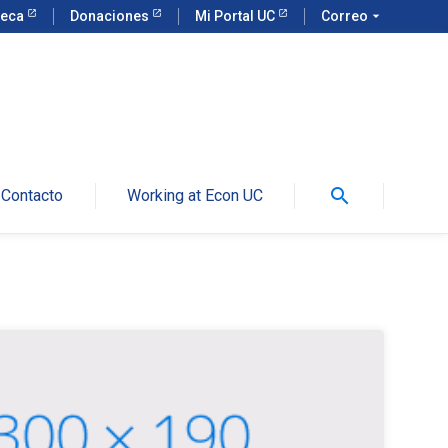
teca
Donaciones
Mi Portal UC
Correo
arrow_drop_down
search
Contacto
Working at Econ UC