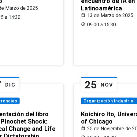
o
encuentro de IA en
Latinoamérica
de Marzo de 2025
13 de Marzo de 2025
35 a 14:30
09:00 a 15:30
7
25
DIC
NOV
erencias
Organización Industrial
ntación del libro
Koichiro Ito, Univer
 Pinochet Shock:
of Chicago
cal Change and Life
25 de Noviembre de 2
r Dictatorship