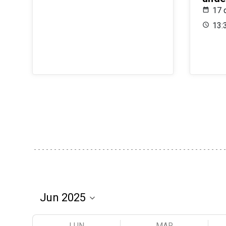
17 
13:
LUN
MAR