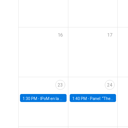
16
17
23
24
1:30 PM -
IPoM en la Facultad
1:40 PM -
Panel: “The Economic Burden of Mental Health in Children and Adolescents: Why Expanding Access Matters”