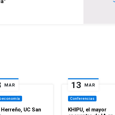
ia”
8
13
MAR
MAR
oeconomía
Conferencias
 Herreño, UC San
KHIPU, el mayor