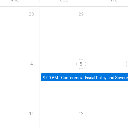
28
29
4
5
9:00 AM -
Conferencia: Fiscal Policy and Sovereign D
11
12