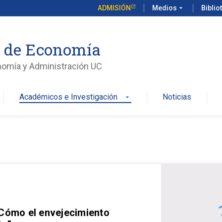
ADMISIÓN
Medios
arrow_drop_down
Biblio
o de Economía
nomía y Administración UC
Académicos e Investigación
Noticias
arrow_drop_down
 Cómo el envejecimiento