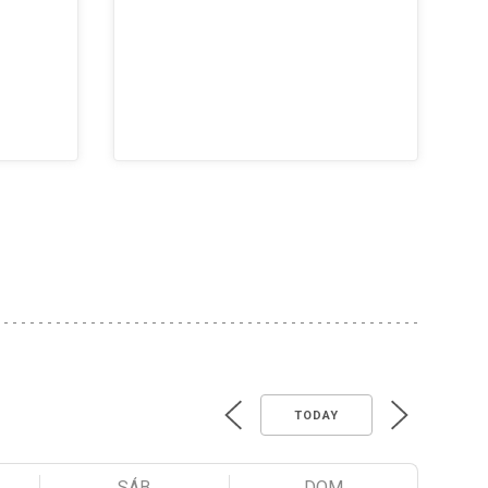
TODAY
SÁB
DOM