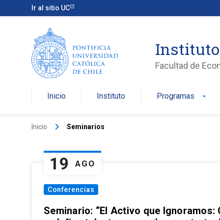
Ir al sitio UC
Institut
Facultad de Eco
Inicio
Instituto
Programas
arrow_drop_down
keyboard_arrow_right
Inicio
Seminarios
19
AGO
Conferencias
Seminario: “El Activo que Ignoramos: