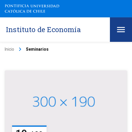
Instituto de Economía
keyboard_arrow_right
Inicio
Seminarios