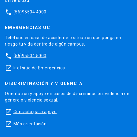
Universidad.
phone
(56)95504 4000
EMERGENCIAS UC
Teléfono en caso de accidente o situación que ponga en
riesgo tu vida dentro de algún campus.
phone
(56)95504 5000
launch
Ir al sitio de Emergencias
DISCRIMINACIÓN Y VIOLENCIA
Orientación y apoyo en casos de discriminación, violencia de
género o violencia sexual.
launch
Contacto para apoyo
launch
Más orientación