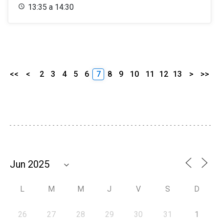
13:35 a 14:30
<<
<
2
3
4
5
6
7
8
9
10
11
12
13
>
>>
L
M
M
J
V
S
D
26
27
28
29
30
31
1