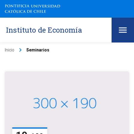
Instituto de Economía
keyboard_arrow_right
Inicio
Seminarios