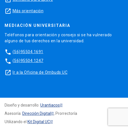
launch
Más orientación
MEDIACIÓN UNIVERSITARIA
Teléfonos para orientación y consejo si se ha vulnerado
alguno de tus derechos en la universidad.
phone
(56)95504 1691
phone
(56)95504 1247
launch
Ir a la Oficina de Ombuds UC
Diseño y desarrollo:
Urantiacos
Asesoría:
Dirección Digital
, Prorrectoría
Utilizando el
Kit Digital UC