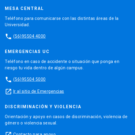
MESA CENTRAL
Teléfono para comunicarse con las distintas áreas de la
Universidad.
phone
(56)95504 4000
EMERGENCIAS UC
Teléfono en caso de accidente o situación que ponga en
riesgo tu vida dentro de algún campus.
phone
(56)95504 5000
launch
Ir al sitio de Emergencias
DISCRIMINACIÓN Y VIOLENCIA
Orientación y apoyo en casos de discriminación, violencia de
género o violencia sexual.
launch
Contacto para apoyo