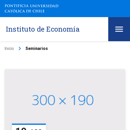
Instituto de Economía
keyboard_arrow_right
Inicio
Seminarios