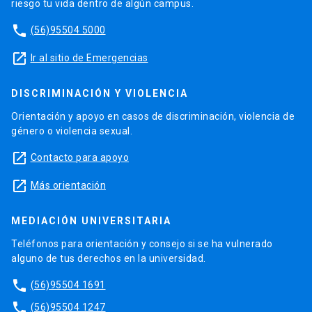
riesgo tu vida dentro de algún campus.
phone
(56)95504 5000
launch
Ir al sitio de Emergencias
DISCRIMINACIÓN Y VIOLENCIA
Orientación y apoyo en casos de discriminación, violencia de
género o violencia sexual.
launch
Contacto para apoyo
launch
Más orientación
MEDIACIÓN UNIVERSITARIA
Teléfonos para orientación y consejo si se ha vulnerado
alguno de tus derechos en la universidad.
phone
(56)95504 1691
phone
(56)95504 1247