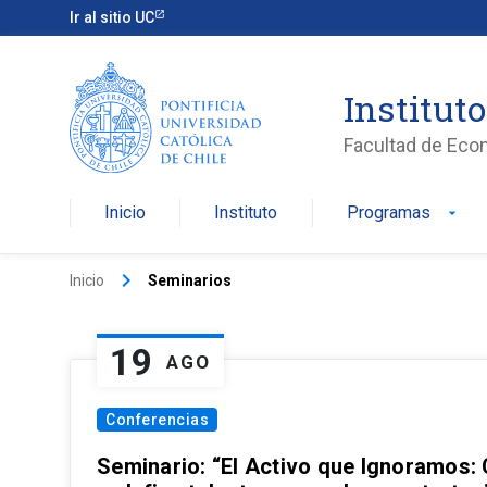
Ir al sitio UC
Institut
Facultad de Eco
Inicio
Instituto
Programas
arrow_drop_down
keyboard_arrow_right
Inicio
Seminarios
19
AGO
Conferencias
Seminario: “El Activo que Ignoramos: