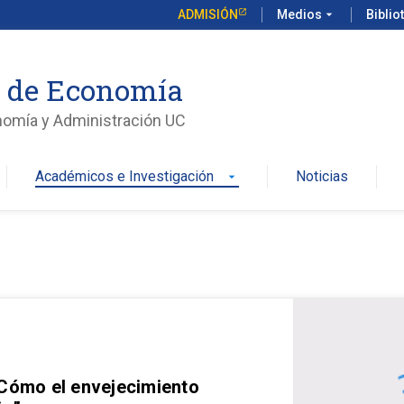
ADMISIÓN
Medios
arrow_drop_down
Biblio
o de Economía
nomía y Administración UC
Académicos e Investigación
Noticias
arrow_drop_down
 Cómo el envejecimiento