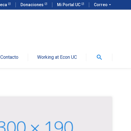
teca
Donaciones
Mi Portal UC
Correo
arrow_drop_down
search
Contacto
Working at Econ UC