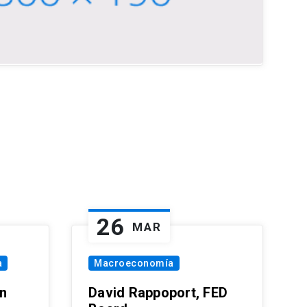
26
MAR
a
Macroeconomía
in
David Rappoport, FED