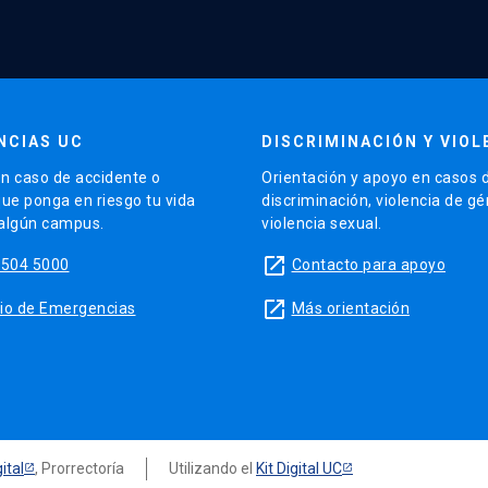
NCIAS UC
DISCRIMINACIÓN Y VIOL
n caso de accidente o
Orientación y apoyo en casos 
que ponga en riesgo tu vida
discriminación, violencia de g
 algún campus.
violencia sexual.
launch
5504 5000
Contacto para apoyo
launch
sitio de Emergencias
Más orientación
ital
, Prorrectoría
Utilizando el
Kit Digital UC