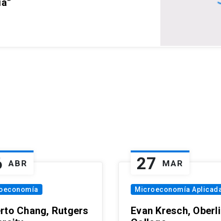
ia”
6
27
ABR
MAR
oeconomía
Microeconomía Aplicad
rto Chang, Rutgers
Evan Kresch, Oberl