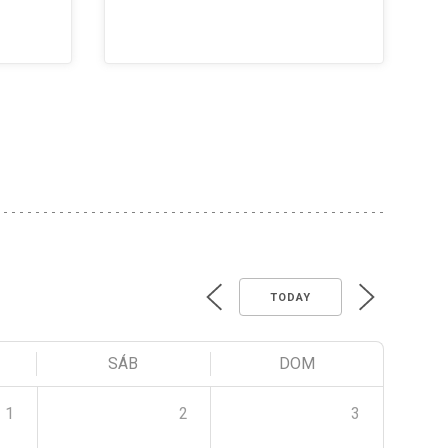
TODAY
SÁB
DOM
1
2
3