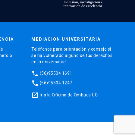
ENCIA
MEDIACIÓN UNIVERSITARIA
de
Teléfonos para orientación y consejo si
énero o
se ha vulnerado alguno de tus derechos
en la universidad.
phone
(56)95504 1691
phone
(56)95504 1247
launch
Ir a la Oficina de Ombuds UC