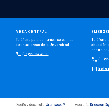
MESA CENTRAL
EMERGE
Teléfono para comunicarse con las
Teléfono e
distintas áreas de la Universidad.
situación 
dentro de
phone
(56)95504 4000
phone
(56)9
launch
Ir al 
Diseño y desarrollo:
Urantiacos
Asesoría:
Dirección Dig