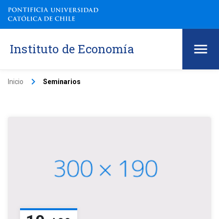
Instituto de Economía
keyboard_arrow_right
Inicio
Seminarios