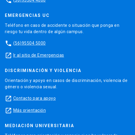
phone
EMERGENCIAS UC
Teléfono en caso de accidente o situación que ponga en
riesgo tu vida dentro de algún campus.
phone
(56)95504 5000
launch
Ir al sitio de Emergencias
DISCRIMINACIÓN Y VIOLENCIA
Orientación y apoyo en casos de discriminación, violencia de
género o violencia sexual.
launch
Contacto para apoyo
launch
Más orientación
MEDIACIÓN UNIVERSITARIA