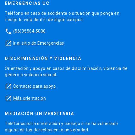
EMERGENCIAS UC
Teléfono en caso de accidente o situación que ponga en
riesgo tu vida dentro de algún campus.
phone
(56)95504 5000
launch
Ir al sitio de Emergencias
DISCRIMINACIÓN Y VIOLENCIA
Orientación y apoyo en casos de discriminación, violencia de
género o violencia sexual.
launch
Contacto para apoyo
launch
Más orientación
MEDIACIÓN UNIVERSITARIA
Teléfonos para orientación y consejo si se ha vulnerado
alguno de tus derechos en la universidad.