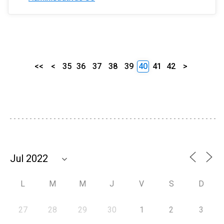
<<
<
35
36
37
38
39
40
41
42
>
L
M
M
J
V
S
D
27
28
29
30
1
2
3