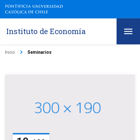
Instituto de Economía
keyboard_arrow_right
Inicio
Seminarios