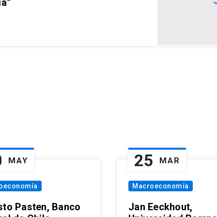
ia”
0
25
MAY
MAR
oeconomía
Macroeconomía
sto Pasten, Banco
Jan Eeckhout,