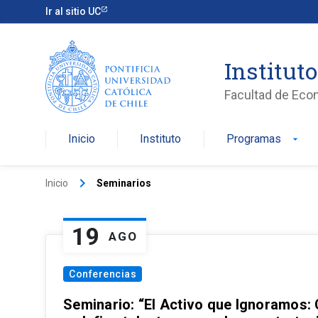
Ir al sitio UC
Institut
Facultad de Eco
Inicio
Instituto
Programas
arrow_drop_down
keyboard_arrow_right
Inicio
Seminarios
19
AGO
Conferencias
Seminario: “El Activo que Ignoramos: