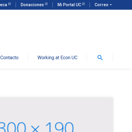
teca
Donaciones
Mi Portal UC
Correo
arrow_drop_down
search
Contacto
Working at Econ UC