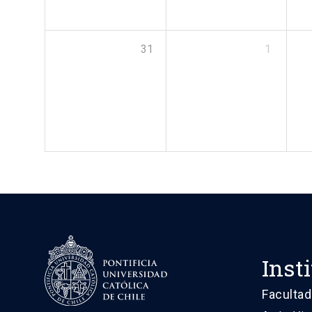
31
1
Inst
Facultad