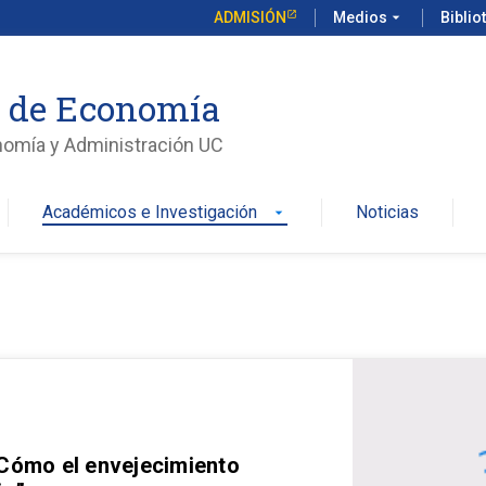
ADMISIÓN
Medios
arrow_drop_down
Biblio
o de Economía
nomía y Administración UC
Académicos e Investigación
Noticias
arrow_drop_down
 Cómo el envejecimiento