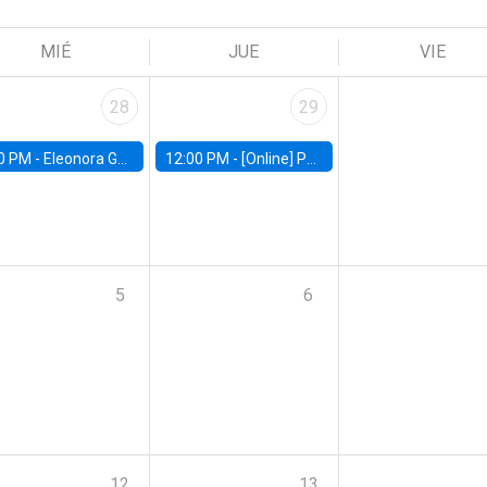
MIÉ
JUE
VIE
28
29
0 PM -
Eleonora Guarnieri, Exeter University
12:00 PM -
[Online] Pablo Slutzky, University of Maryland
5
6
12
13