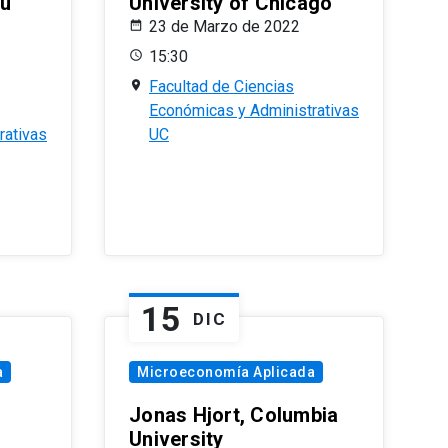
eu
University of Chicago
23 de Marzo de 2022
15:30
Facultad de Ciencias
Económicas y Administrativas
rativas
UC
15
DIC
a
Microeconomía Aplicada
Jonas Hjort, Columbia
University