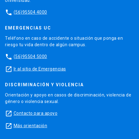
Universidad.
phone
(56)95504 4000
EMERGENCIAS UC
Teléfono en caso de accidente o situación que ponga en
riesgo tu vida dentro de algún campus.
phone
(56)95504 5000
launch
Ir al sitio de Emergencias
DISCRIMINACIÓN Y VIOLENCIA
Orientación y apoyo en casos de discriminación, violencia de
género o violencia sexual.
launch
Contacto para apoyo
launch
Más orientación