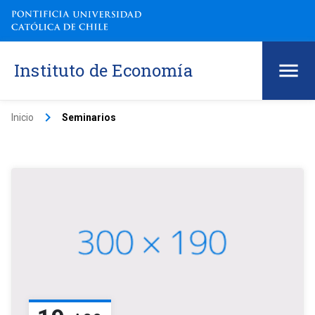
Instituto de Economía
keyboard_arrow_right
Inicio
Seminarios