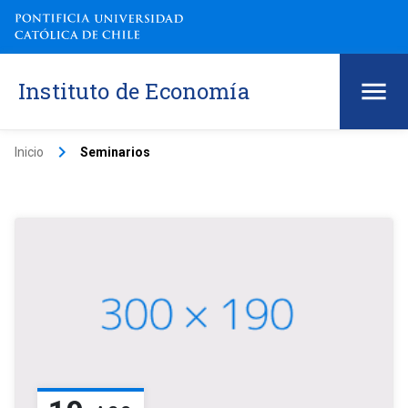
Instituto de Economía
keyboard_arrow_right
Inicio
Seminarios