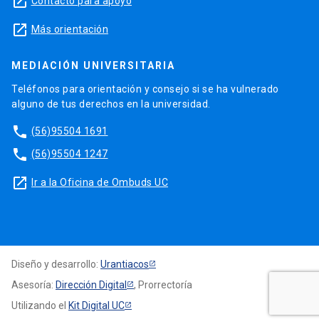
launch
Contacto para apoyo
launch
Más orientación
MEDIACIÓN UNIVERSITARIA
Teléfonos para orientación y consejo si se ha vulnerado
alguno de tus derechos en la universidad.
phone
(56)95504 1691
phone
(56)95504 1247
launch
Ir a la Oficina de Ombuds UC
Diseño y desarrollo:
Urantiacos
Asesoría:
Dirección Digital
, Prorrectoría
Utilizando el
Kit Digital UC