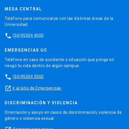
MESA CENTRAL
Teléfono para comunicarse con las distintas áreas de la
Universidad.
phone
(56)95504 4000
EMERGENCIAS UC
Teléfono en caso de accidente o situación que ponga en
riesgo tu vida dentro de algún campus.
phone
(56)95504 5000
launch
Ir al sitio de Emergencias
DISCRIMINACIÓN Y VIOLENCIA
Orientación y apoyo en casos de discriminación, violencia de
género o violencia sexual.