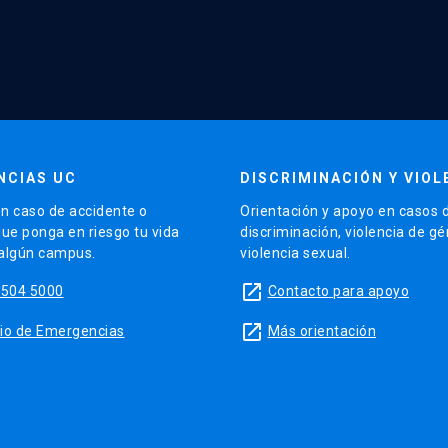
NCIAS UC
DISCRIMINACIÓN Y VIOL
n caso de accidente o
Orientación y apoyo en casos 
que ponga en riesgo tu vida
discriminación, violencia de g
 algún campus.
violencia sexual.
launch
5504 5000
Contacto para apoyo
launch
sitio de Emergencias
Más orientación