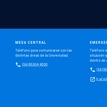
MESA CENTRAL
EMERGE
Teléfono para comunicarse con las
Teléfono e
distintas áreas de la Universidad.
situación 
dentro de
phone
(56)95504 4000
phone
(56)9
launch
Ir al 