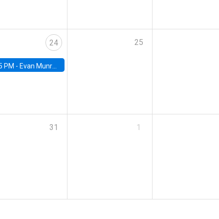
25
24
5 PM -
Evan Munro, Neyman Visiting Assistant Professor in the Department of Statistics at UC Berkeley
31
1