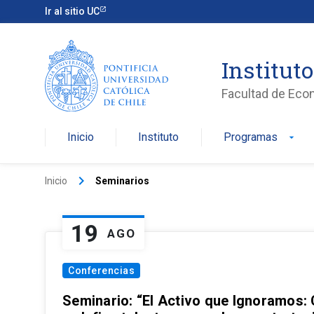
Ir al sitio UC
Institut
Facultad de Eco
Inicio
Instituto
Programas
arrow_drop_down
keyboard_arrow_right
Inicio
Seminarios
19
AGO
Conferencias
Seminario: “El Activo que Ignoramos: