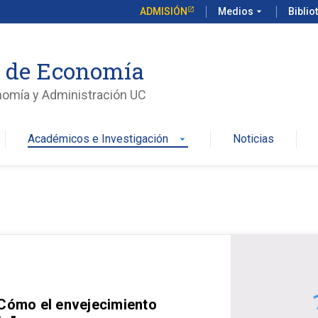
ADMISIÓN
Medios
arrow_drop_down
Biblio
o de Economía
nomía y Administración UC
Académicos e Investigación
Noticias
arrow_drop_down
 Cómo el envejecimiento