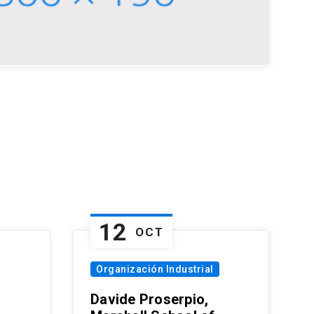
12
OCT
Organización Industrial
Davide Proserpio,