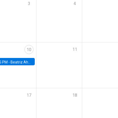
3
4
11
10
5 PM -
Beatriz Ahumada, PhD candidate, Universidad de Pittsburgh
17
18