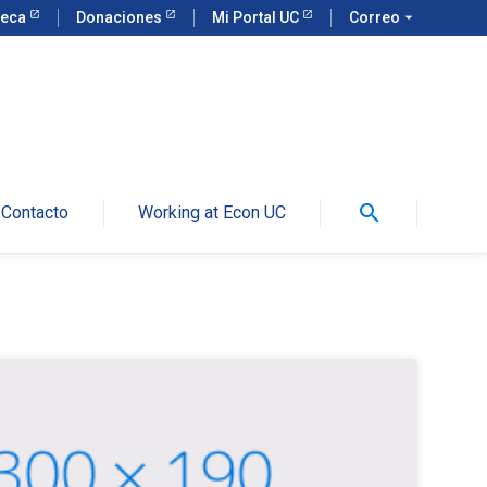
teca
Donaciones
Mi Portal UC
Correo
arrow_drop_down
search
Contacto
Working at Econ UC