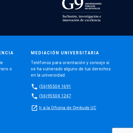
ENCIA
MEDIACIÓN UNIVERSITARIA
de
Teléfonos para orientación y consejo si
énero o
se ha vulnerado alguno de tus derechos
en la universidad.
phone
(56)95504 1691
phone
(56)95504 1247
launch
Ir a la Oficina de Ombuds UC