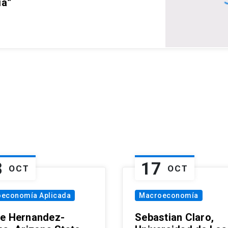
ia”
8
17
OCT
OCT
oeconomía Aplicada
Macroeconomía
e Hernandez-
Sebastian Claro,