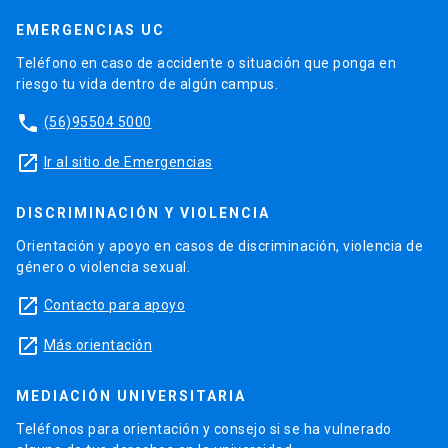
EMERGENCIAS UC
Teléfono en caso de accidente o situación que ponga en
riesgo tu vida dentro de algún campus.
phone
(56)95504 5000
launch
Ir al sitio de Emergencias
DISCRIMINACIÓN Y VIOLENCIA
Orientación y apoyo en casos de discriminación, violencia de
género o violencia sexual.
launch
Contacto para apoyo
launch
Más orientación
MEDIACIÓN UNIVERSITARIA
Teléfonos para orientación y consejo si se ha vulnerado