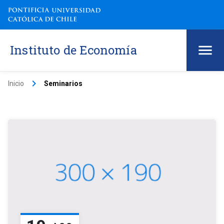
Instituto de Economía
keyboard_arrow_right
Inicio
Seminarios