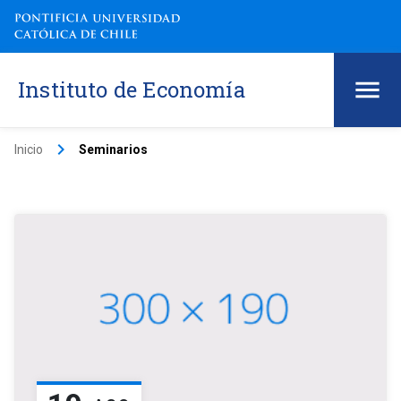
Instituto de Economía
keyboard_arrow_right
Inicio
Seminarios