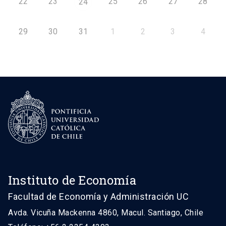
22
23
25
26
27
28
24
29
30
31
1
2
3
4
Instituto de Economía
Facultad de Economía y Administración UC
Avda. Vicuña Mackenna 4860, Macul. Santiago, Chile