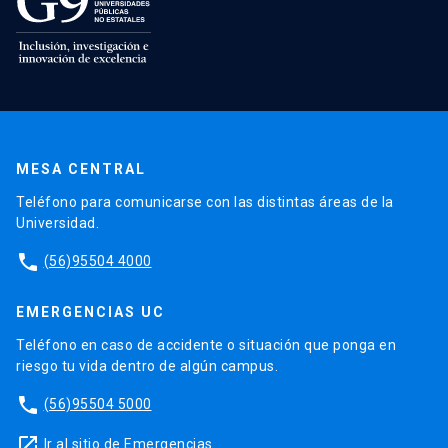
MESA CENTRAL
Teléfono para comunicarse con las distintas áreas de la
Universidad.
phone
(56)95504 4000
EMERGENCIAS UC
Teléfono en caso de accidente o situación que ponga en
riesgo tu vida dentro de algún campus.
phone
(56)95504 5000
launch
Ir al sitio de Emergencias