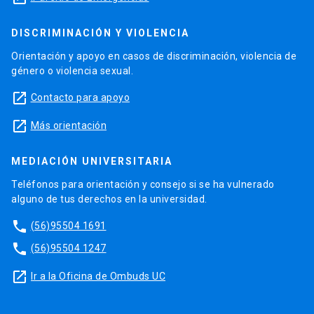
DISCRIMINACIÓN Y VIOLENCIA
Orientación y apoyo en casos de discriminación, violencia de
género o violencia sexual.
launch
Contacto para apoyo
launch
Más orientación
MEDIACIÓN UNIVERSITARIA
Teléfonos para orientación y consejo si se ha vulnerado
alguno de tus derechos en la universidad.
phone
(56)95504 1691
phone
(56)95504 1247
launch
Ir a la Oficina de Ombuds UC