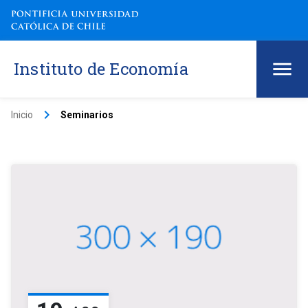
Instituto de Economía
keyboard_arrow_right
Inicio
Seminarios