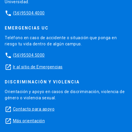
Universidad.
phone
(56)95504 4000
EMERGENCIAS UC
Teléfono en caso de accidente o situación que ponga en
riesgo tu vida dentro de algún campus.
phone
(56)95504 5000
launch
Ir al sitio de Emergencias
DISCRIMINACIÓN Y VIOLENCIA
Orientación y apoyo en casos de discriminación, violencia de
género o violencia sexual.
launch
Contacto para apoyo
launch
Más orientación