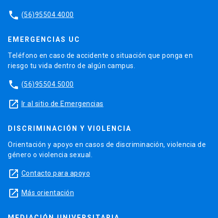
phone
(56)95504 4000
EMERGENCIAS UC
Teléfono en caso de accidente o situación que ponga en
riesgo tu vida dentro de algún campus.
phone
(56)95504 5000
launch
Ir al sitio de Emergencias
DISCRIMINACIÓN Y VIOLENCIA
Orientación y apoyo en casos de discriminación, violencia de
género o violencia sexual.
launch
Contacto para apoyo
launch
Más orientación
MEDIACIÓN UNIVERSITARIA