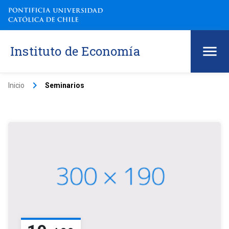
Instituto de Economía
keyboard_arrow_right
Inicio
Seminarios