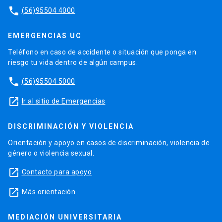
phone
(56)95504 4000
EMERGENCIAS UC
Teléfono en caso de accidente o situación que ponga en
riesgo tu vida dentro de algún campus.
phone
(56)95504 5000
launch
Ir al sitio de Emergencias
DISCRIMINACIÓN Y VIOLENCIA
Orientación y apoyo en casos de discriminación, violencia de
género o violencia sexual.
launch
Contacto para apoyo
launch
Más orientación
MEDIACIÓN UNIVERSITARIA