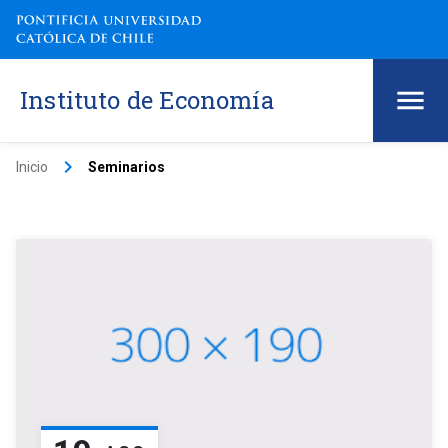
Instituto de Economía
keyboard_arrow_right
Inicio
Seminarios