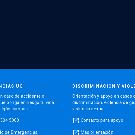
NCIAS UC
DISCRIMINACIÓN Y VIOL
n caso de accidente o
Orientación y apoyo en casos 
que ponga en riesgo tu vida
discriminación, violencia de g
 algún campus.
violencia sexual.
launch
5504 5000
Contacto para apoyo
launch
sitio de Emergencias
Más orientación