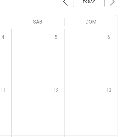
TODAY
SÁB
DOM
4
5
6
11
12
13