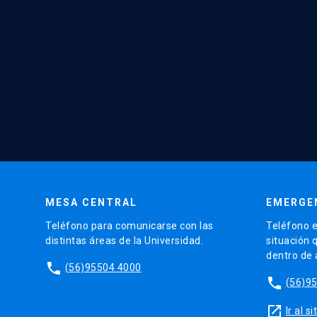
MESA CENTRAL
EMERGE
Teléfono para comunicarse con las
Teléfono e
distintas áreas de la Universidad.
situación 
dentro de
phone
(56)95504 4000
phone
(56)9
launch
Ir al 