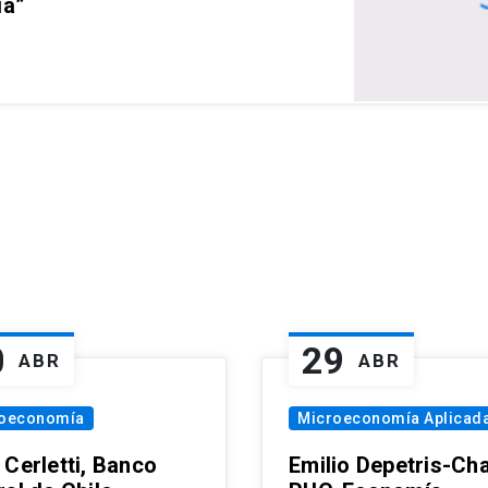
ia”
0
29
ABR
ABR
oeconomía
Microeconomía Aplicad
 Cerletti, Banco
Emilio Depetris-Cha