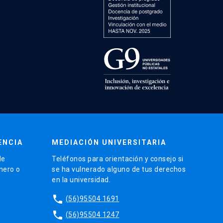
ENCIA
MEDIACIÓN UNIVERSITARIA
de
Teléfonos para orientación y consejo si
énero o
se ha vulnerado alguno de tus derechos
en la universidad.
phone
(56)95504 1691
phone
(56)95504 1247