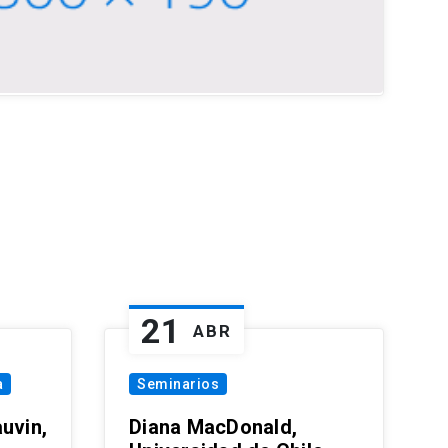
21
ABR
a
Seminarios
uvin,
Diana MacDonald,