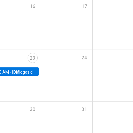
16
17
24
23
0 AM -
[Diálogos de Compromiso Público] Implementación de la reforma previsional: Desafíos y oportunidades
30
31