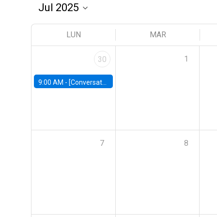
LUN
MAR
1
30
9:00 AM -
[Conversatorio] El futuro de Chile: Visiones para reactivar el crecimiento
7
8