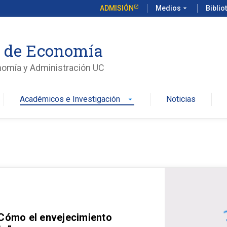
ADMISIÓN
Medios
arrow_drop_down
Biblio
o de Economía
nomía y Administración UC
Académicos e Investigación
Noticias
arrow_drop_down
 Cómo el envejecimiento