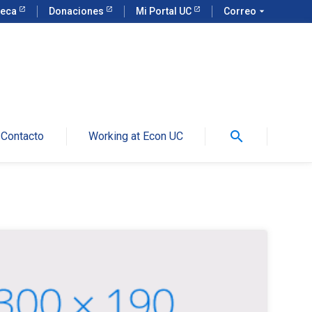
teca
Donaciones
Mi Portal UC
Correo
arrow_drop_down
search
Contacto
Working at Econ UC