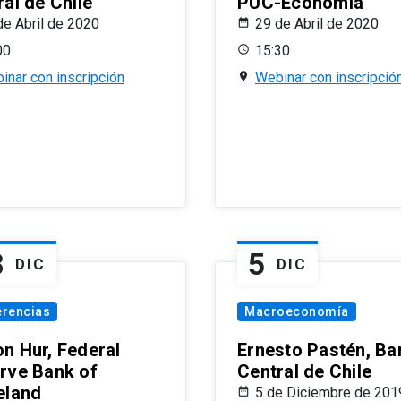
al de Chile
PUC-Economía
de Abril de 2020
29 de Abril de 2020
00
15:30
inar con inscripción
Webinar con inscripció
8
5
DIC
DIC
erencias
Macroeconomía
n Hur, Federal
Ernesto Pastén, Ba
rve Bank of
Central de Chile
eland
5 de Diciembre de 201