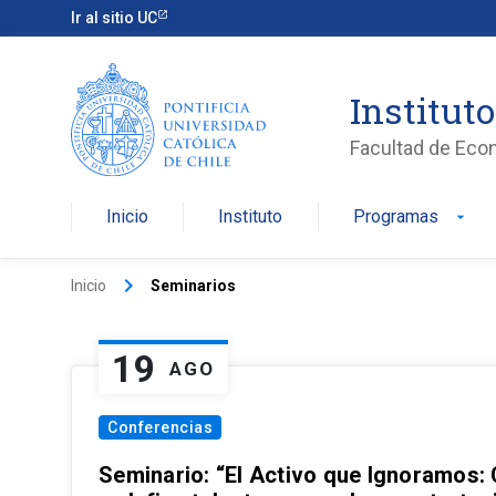
Ir al sitio UC
Institut
Facultad de Eco
Inicio
Instituto
Programas
arrow_drop_down
keyboard_arrow_right
Inicio
Seminarios
19
AGO
Conferencias
Seminario: “El Activo que Ignoramos: